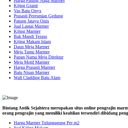
Harga Patung Naga Marmer
Kijing Granit
Vas Batu Onyx
Prasasti Peresmian Gedung
Patung Jatayu Onix
Jual Lantai Marmer
Kijing Marmer
Bak Mandi Teraso
Kijing Makam Islam
Daun Meja Marmer
Meja Tamu Marmer
Papan Nama Meja Direktur
Meja Motif Marmer
Harga Prasasti Marmer
Batu Nisan Marmer
Wall Cladding Batu Alam
Bintang Antik Sejahtera merupakan situs online pengrajin marm
orang pengrajin yang memiliki keahlian tersendiri dibidang pe
Harga Marmer Tulungagung Per m2
Jual Kijing Makam