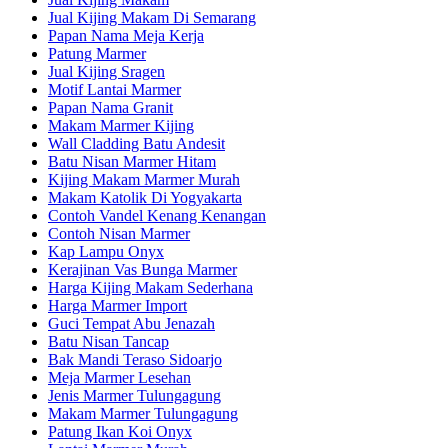
Jual Kijing Makam Di Semarang
Papan Nama Meja Kerja
Patung Marmer
Jual Kijing Sragen
Motif Lantai Marmer
Papan Nama Granit
Makam Marmer Kijing
Wall Cladding Batu Andesit
Batu Nisan Marmer Hitam
Kijing Makam Marmer Murah
Makam Katolik Di Yogyakarta
Contoh Vandel Kenang Kenangan
Contoh Nisan Marmer
Kap Lampu Onyx
Kerajinan Vas Bunga Marmer
Harga Kijing Makam Sederhana
Harga Marmer Import
Guci Tempat Abu Jenazah
Batu Nisan Tancap
Bak Mandi Teraso Sidoarjo
Meja Marmer Lesehan
Jenis Marmer Tulungagung
Makam Marmer Tulungagung
Patung Ikan Koi Onyx