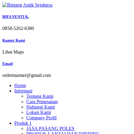
Skip
to
content
RIFA VENTI K.
0858-5262-6380
Kantor Kami
Lihat Maps
Email
ordermarmer@gmail.com
Home
Informasi
Tentang Kami
Cara Pemesanan
Hubungi Kami
Lokasi Kami
Company Profil
Produk 1
JASA PASANG POLES
PRODUK LANTAI DAN DINDING