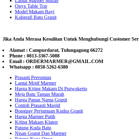
Lantai Marmer Murah
Onyx Table Top
Model Makam Bayi
Kaligrafi Batu Granit
Jika Anda Merasa Kesulitan Untuk Menghubungi Customer Ser
Alamat : Campurdarat, Tulungagung 66272
Phone : 0813-3367-5088
Email : ORDERMARMER@GMAIL.COM
Whatsapp : 0858-5262-6380
Prasasti Peresmian
Lantai Motif Marmer
Harga Kijing Makam Di Purwokerto
Meja Batu Taman Murah
Harga Papan Nama Granit
Contoh Prasasti Masjid
Bongpay Perjamuan Kudus Granit
Harga Marmer Putih
Kijing Makam Klaten
Patung Kuda Batu
Nisan Granit Dan Marmer
Patung Naga Onyx