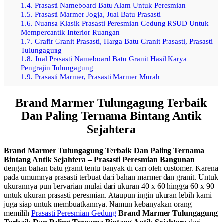
1.4.
Prasasti Nameboard Batu Alam Untuk Peresmian
1.5.
Prasasti Marmer Jogja, Jual Batu Prasasti
1.6.
Nuansa Klasik Prasasti Peresmian Gedung RSUD Untuk
Mempercantik Interior Ruangan
1.7.
Grafir Granit Prasasti, Harga Batu Granit Prasasti, Prasasti
Tulungagung
1.8.
Jual Prasasti Nameboard Batu Granit Hasil Karya
Pengrajin Tulungagung
1.9.
Prasasti Marmer, Prasasti Marmer Murah
Brand Marmer Tulungagung Terbaik
Dan Paling Ternama Bintang Antik
Sejahtera
Brand Marmer Tulungagung Terbaik Dan Paling Ternama
Bintang Antik Sejahtera – Prasasti Peresmian Bangunan
dengan bahan batu granit tentu banyak di cari oleh customer. Karena
pada umumnya prasasti terbuat dari bahan marmer dan granit. Untuk
ukurannya pun bervarian mulai dari ukuran 40 x 60 hingga 60 x 90
untuk ukuran prasasti peresmian. Ataupun ingin ukuran lebih kami
juga siap untuk membuatkannya. Namun kebanyakan orang
memilih
Prasasti Peresmian Gedung
Brand Marmer Tulungagung
Terbaik Dan Paling Ternama Bintang Antik Sejahtera
dari