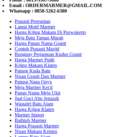
Email : ORDERMARMER@GMAIL.COM
Whatsapp : 0858-5262-6380
Prasasti Peresmian
Lantai Motif Marmer
Harga Kijing Makam Di Purwokerto
Meja Batu Taman Murah
Harga Papan Nama Granit
Contoh Prasasti Masjid
Bongpay Perjamuan Kudus Granit
Harga Marmer Putih
Kijing Makam Klaten
Patung Kuda Batu
Nisan Granit Dan Marmer
Patung Naga Onyx
Meja Marmer Kecil
Papan Nama Meja Ukir
Jual Guci Abu Jenazah
Wastafel Batu Alam
Harga Kijing Klaten
Marmer Import
Bathtub Marmer
Harga Prasasti Marmer
Nisan Makam Kristen
Lampu Batu Alam