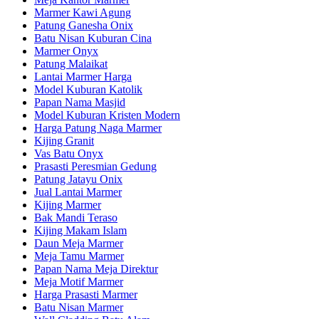
Marmer Kawi Agung
Patung Ganesha Onix
Batu Nisan Kuburan Cina
Marmer Onyx
Patung Malaikat
Lantai Marmer Harga
Model Kuburan Katolik
Papan Nama Masjid
Model Kuburan Kristen Modern
Harga Patung Naga Marmer
Kijing Granit
Vas Batu Onyx
Prasasti Peresmian Gedung
Patung Jatayu Onix
Jual Lantai Marmer
Kijing Marmer
Bak Mandi Teraso
Kijing Makam Islam
Daun Meja Marmer
Meja Tamu Marmer
Papan Nama Meja Direktur
Meja Motif Marmer
Harga Prasasti Marmer
Batu Nisan Marmer