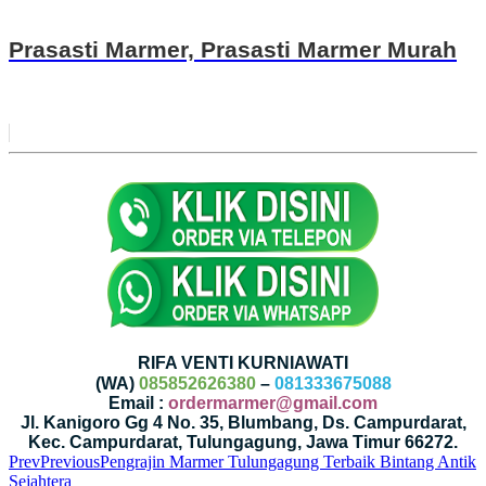
Prasasti Marmer, Prasasti Marmer Murah
RIFA VENTI KURNIAWATI
(WA)
085852626380
–
081333675088
Email :
ordermarmer@gmail.com
Jl. Kanigoro Gg 4 No. 35, Blumbang, Ds. Campurdarat,
Kec. Campurdarat, Tulungagung, Jawa Timur 66272.
Prev
Previous
Pengrajin Marmer Tulungagung Terbaik Bintang Antik
Sejahtera