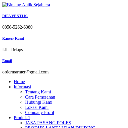
Skip
to
content
RIFA VENTI K.
0858-5262-6380
Kantor Kami
Lihat Maps
Email
ordermarmer@gmail.com
Home
Informasi
Tentang Kami
Cara Pemesanan
Hubungi Kami
Lokasi Kami
Company Profil
Produk 1
JASA PASANG POLES
PRODUK LANTAI DAN DINDING