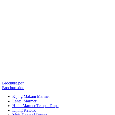
Brochure.pdf
Brochure.doc
Kijing Makam Marmer
Lantai Marmer
Hiolo Marmer Tempat Dupa
Kijing Katolik
Meja Kantor Marmer