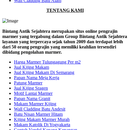
Wall Cladding Batu Alam
TENTANG KAMI
Bintang Antik Sejahtera merupakan situs online pengrajin
marmer yang tergabung dalam Group Bintang Antik Sejahtera
layanan yang terpercaya sejak tahun 2009 dan terdapat lebih
dari 50 orang pengrajin yang memiliki keahlian tersendiri
dibidang pengolahan marmer.
Harga Marmer Tulungagung Per m2
Jual Kijing Makam
Jual Kijing Makam Di Semarang
Papan Nama Meja Kerja
Patung Marmer
Jual Kijing Sragen
Motif Lantai Marmer
Papan Nama Granit
Makam Marmer Kijing
Wall Cladding Batu Andesit
Batu Nisan Marmer Hitam
Kijing Makam Marmer Murah
Makam Katolik Di Yogyakarta
Contoh Vandel Kenang Kenangan