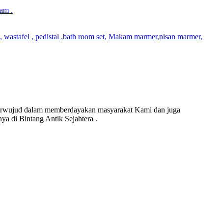
am .
wastafel , pedistal ,bath room set, Makam marmer,nisan marmer,
 terwujud dalam memberdayakan masyarakat Kami dan juga
a di Bintang Antik Sejahtera .