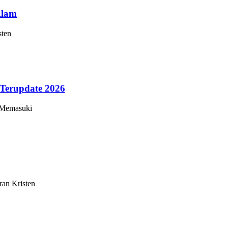
Alam
sten
Terupdate 2026
 Memasuki
an Kristen