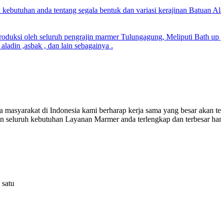
 kebutuhan anda tentang segala bentuk dan variasi kerajinan Batuan Al
uksi oleh seluruh pengrajin marmer Tulungagung, Meliputi Bath up , 
aladin ,asbak , dan lain sebagainya .
 masyarakat di Indonesia kami berharap kerja sama yang besar akan
 seluruh kebutuhan Layanan Marmer anda terlengkap dan terbesar hany
 satu