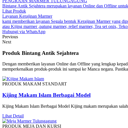
PENGRAJIN MARMER TULUNGAGUNG
Bintang Antik Sejahtera merupakan layanan Online dan Offline untuk
Lihat Produk
Layanan Kerajinan Marmer
kami memberikan layanan Segala bentuk Kerajinan Marmer yang diprod
atau Kijing marmer ,patung marmer, relief marmer, Tea set onix, Teko 
Hubungi via WhatsApp
Previous
Next
Produk Bintang Antik Sejahtera
Dengan memberikan layanan Online dan Offline yang lengkap kepada
memperkenalkan produk-produk ini sampai ke Manca negara. Pastikan
PRODUK MAKAM STANDART
Kijing Makam Islam Berbagai Model
Kijing Makam Islam Berbagai Model Kijing makam merupakan salah
Lihat Detail
PRODUK MEJA DAN KURSI