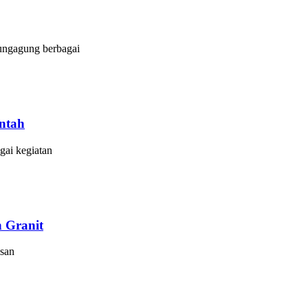
ungagung berbagai
ntah
gai kegiatan
 Granit
san