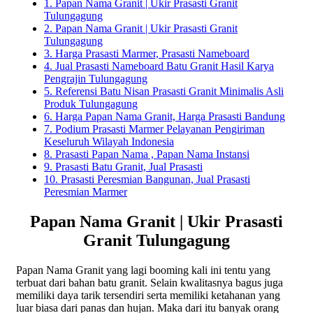
1.
Papan Nama Granit | Ukir Prasasti Granit
Tulungagung
2.
Papan Nama Granit | Ukir Prasasti Granit
Tulungagung
3.
Harga Prasasti Marmer, Prasasti Nameboard
4.
Jual Prasasti Nameboard Batu Granit Hasil Karya
Pengrajin Tulungagung
5.
Referensi Batu Nisan Prasasti Granit Minimalis Asli
Produk Tulungagung
6.
Harga Papan Nama Granit, Harga Prasasti Bandung
7.
Podium Prasasti Marmer Pelayanan Pengiriman
Keseluruh Wilayah Indonesia
8.
Prasasti Papan Nama , Papan Nama Instansi
9.
Prasasti Batu Granit, Jual Prasasti
10.
Prasasti Peresmian Bangunan, Jual Prasasti
Peresmian Marmer
Papan Nama Granit | Ukir Prasasti
Granit Tulungagung
Papan Nama Granit yang lagi booming kali ini tentu yang
terbuat dari bahan batu granit. Selain kwalitasnya bagus juga
memiliki daya tarik tersendiri serta memiliki ketahanan yang
luar biasa dari panas dan hujan. Maka dari itu banyak orang