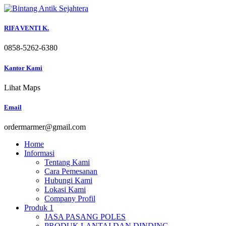
Skip
to
content
RIFA VENTI K.
0858-5262-6380
Kantor Kami
Lihat Maps
Email
ordermarmer@gmail.com
Home
Informasi
Tentang Kami
Cara Pemesanan
Hubungi Kami
Lokasi Kami
Company Profil
Produk 1
JASA PASANG POLES
PRODUK LANTAI DAN DINDING