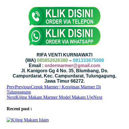
RIFA VENTI KURNIAWATI
(WA)
085852626380
–
081333675088
Email :
ordermarmer@gmail.com
Jl. Kanigoro Gg 4 No. 35, Blumbang, Ds.
Campurdarat, Kec. Campurdarat, Tulungagung,
Jawa Timur 66272.
Prev
Previous
Cepuk Marmer | Kerajinan Marmer Di
Tulungagung
Next
Kijing Makam Marmer Model Makam Uje
Next
Recent post :