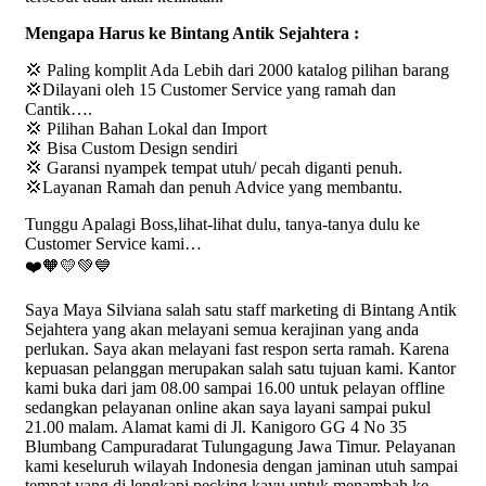
Mengapa Harus ke Bintang Antik Sejahtera :
💢 Paling komplit Ada Lebih dari 2000 katalog pilihan barang
💢Dilayani oleh 15 Customer Service yang ramah dan
Cantik….
💢 Pilihan Bahan Lokal dan Import
💢 Bisa Custom Design sendiri
💢 Garansi nyampek tempat utuh/ pecah diganti penuh.
💢Layanan Ramah dan penuh Advice yang membantu.
Tunggu Apalagi Boss,lihat-lihat dulu, tanya-tanya dulu ke
Customer Service kami…
❤️🧡💛💚💙
Saya Maya Silviana salah satu staff marketing di Bintang Antik
Sejahtera yang akan melayani semua kerajinan yang anda
perlukan. Saya akan melayani fast respon serta ramah. Karena
kepuasan pelanggan merupakan salah satu tujuan kami. Kantor
kami buka dari jam 08.00 sampai 16.00 untuk pelayan offline
sedangkan pelayanan online akan saya layani sampai pukul
21.00 malam. Alamat kami di Jl. Kanigoro GG 4 No 35
Blumbang Campuradarat Tulungagung Jawa Timur. Pelayanan
kami keseluruh wilayah Indonesia dengan jaminan utuh sampai
tempat yang di lengkapi pecking kayu untuk menambah ke