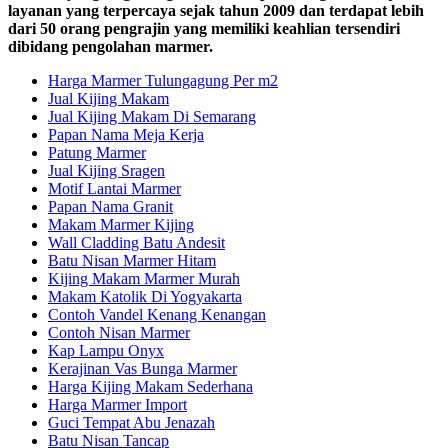
layanan yang terpercaya sejak tahun 2009 dan terdapat lebih
dari 50 orang pengrajin yang memiliki keahlian tersendiri
dibidang pengolahan marmer.
Harga Marmer Tulungagung Per m2
Jual Kijing Makam
Jual Kijing Makam Di Semarang
Papan Nama Meja Kerja
Patung Marmer
Jual Kijing Sragen
Motif Lantai Marmer
Papan Nama Granit
Makam Marmer Kijing
Wall Cladding Batu Andesit
Batu Nisan Marmer Hitam
Kijing Makam Marmer Murah
Makam Katolik Di Yogyakarta
Contoh Vandel Kenang Kenangan
Contoh Nisan Marmer
Kap Lampu Onyx
Kerajinan Vas Bunga Marmer
Harga Kijing Makam Sederhana
Harga Marmer Import
Guci Tempat Abu Jenazah
Batu Nisan Tancap