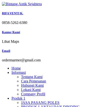
Skip
to
content
RIFA VENTI K.
0858-5262-6380
Kantor Kami
Lihat Maps
Email
ordermarmer@gmail.com
Home
Informasi
Tentang Kami
Cara Pemesanan
Hubungi Kami
Lokasi Kami
Company Profil
Produk 1
JASA PASANG POLES
PRODUK LANTAI DAN DINDING