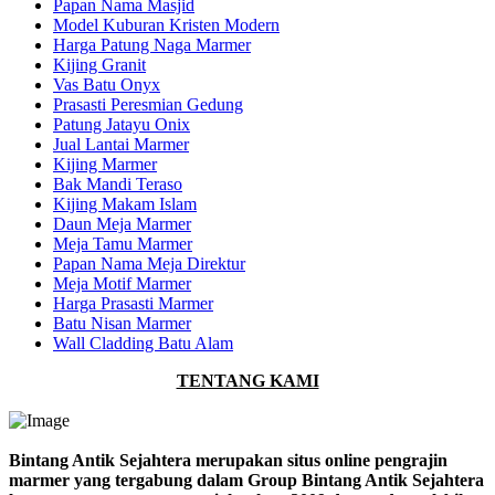
Papan Nama Masjid
Model Kuburan Kristen Modern
Harga Patung Naga Marmer
Kijing Granit
Vas Batu Onyx
Prasasti Peresmian Gedung
Patung Jatayu Onix
Jual Lantai Marmer
Kijing Marmer
Bak Mandi Teraso
Kijing Makam Islam
Daun Meja Marmer
Meja Tamu Marmer
Papan Nama Meja Direktur
Meja Motif Marmer
Harga Prasasti Marmer
Batu Nisan Marmer
Wall Cladding Batu Alam
TENTANG KAMI
Bintang Antik Sejahtera merupakan situs online pengrajin
marmer yang tergabung dalam Group Bintang Antik Sejahtera