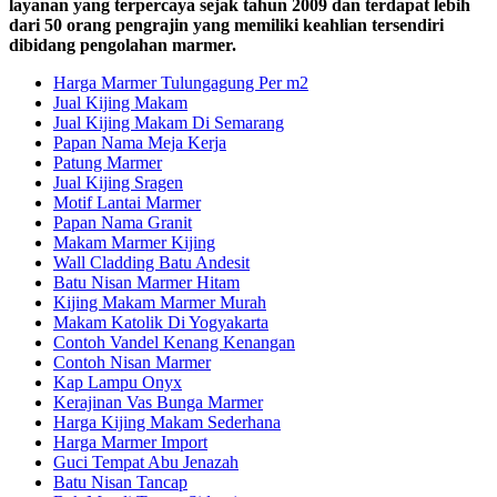
layanan yang terpercaya sejak tahun 2009 dan terdapat lebih
dari 50 orang pengrajin yang memiliki keahlian tersendiri
dibidang pengolahan marmer.
Harga Marmer Tulungagung Per m2
Jual Kijing Makam
Jual Kijing Makam Di Semarang
Papan Nama Meja Kerja
Patung Marmer
Jual Kijing Sragen
Motif Lantai Marmer
Papan Nama Granit
Makam Marmer Kijing
Wall Cladding Batu Andesit
Batu Nisan Marmer Hitam
Kijing Makam Marmer Murah
Makam Katolik Di Yogyakarta
Contoh Vandel Kenang Kenangan
Contoh Nisan Marmer
Kap Lampu Onyx
Kerajinan Vas Bunga Marmer
Harga Kijing Makam Sederhana
Harga Marmer Import
Guci Tempat Abu Jenazah
Batu Nisan Tancap