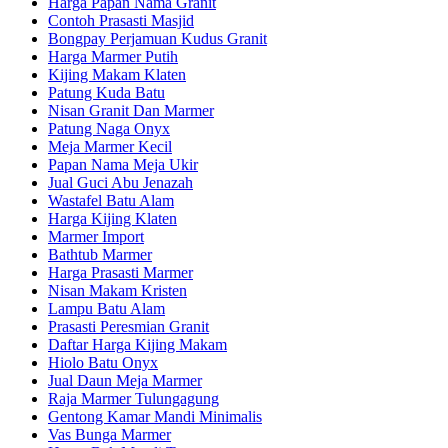
Harga Papan Nama Granit
Contoh Prasasti Masjid
Bongpay Perjamuan Kudus Granit
Harga Marmer Putih
Kijing Makam Klaten
Patung Kuda Batu
Nisan Granit Dan Marmer
Patung Naga Onyx
Meja Marmer Kecil
Papan Nama Meja Ukir
Jual Guci Abu Jenazah
Wastafel Batu Alam
Harga Kijing Klaten
Marmer Import
Bathtub Marmer
Harga Prasasti Marmer
Nisan Makam Kristen
Lampu Batu Alam
Prasasti Peresmian Granit
Daftar Harga Kijing Makam
Hiolo Batu Onyx
Jual Daun Meja Marmer
Raja Marmer Tulungagung
Gentong Kamar Mandi Minimalis
Vas Bunga Marmer