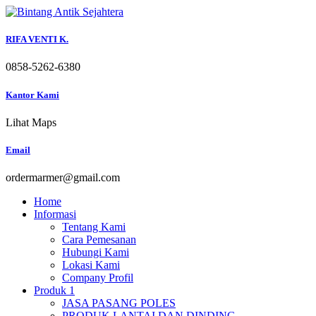
Skip
to
content
RIFA VENTI K.
0858-5262-6380
Kantor Kami
Lihat Maps
Email
ordermarmer@gmail.com
Home
Informasi
Tentang Kami
Cara Pemesanan
Hubungi Kami
Lokasi Kami
Company Profil
Produk 1
JASA PASANG POLES
PRODUK LANTAI DAN DINDING