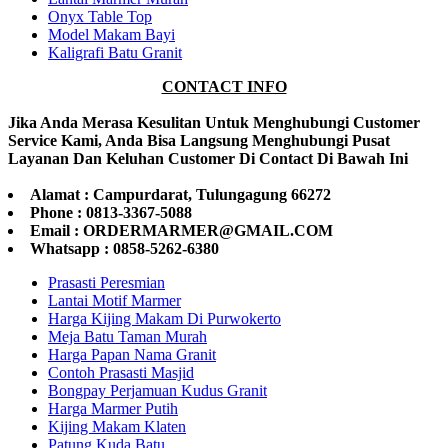
Onyx Table Top
Model Makam Bayi
Kaligrafi Batu Granit
CONTACT INFO
Jika Anda Merasa Kesulitan Untuk Menghubungi Customer
Service Kami, Anda Bisa Langsung Menghubungi Pusat
Layanan Dan Keluhan Customer Di Contact Di Bawah Ini
Alamat : Campurdarat, Tulungagung 66272
Phone : 0813-3367-5088
Email : ORDERMARMER@GMAIL.COM
Whatsapp : 0858-5262-6380
Prasasti Peresmian
Lantai Motif Marmer
Harga Kijing Makam Di Purwokerto
Meja Batu Taman Murah
Harga Papan Nama Granit
Contoh Prasasti Masjid
Bongpay Perjamuan Kudus Granit
Harga Marmer Putih
Kijing Makam Klaten
Patung Kuda Batu