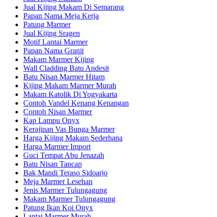
Jual Kijing Makam Di Semarang
Papan Nama Meja Kerja
Patung Marmer
Jual Kijing Sragen
Motif Lantai Marmer
Papan Nama Granit
Makam Marmer Kijing
Wall Cladding Batu Andesit
Batu Nisan Marmer Hitam
Kijing Makam Marmer Murah
Makam Katolik Di Yogyakarta
Contoh Vandel Kenang Kenangan
Contoh Nisan Marmer
Kap Lampu Onyx
Kerajinan Vas Bunga Marmer
Harga Kijing Makam Sederhana
Harga Marmer Import
Guci Tempat Abu Jenazah
Batu Nisan Tancap
Bak Mandi Teraso Sidoarjo
Meja Marmer Lesehan
Jenis Marmer Tulungagung
Makam Marmer Tulungagung
Patung Ikan Koi Onyx
Lantai Marmer Murah