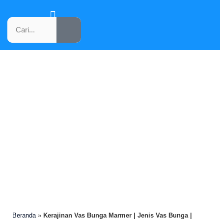
KATALOG PRODUK
KERAJINAN VAS BUNGA
MARMER | JENIS VAS
BUNGA | MARMER
TULUNGAGUNG
Beranda
»
Kerajinan Vas Bunga Marmer | Jenis Vas Bunga |