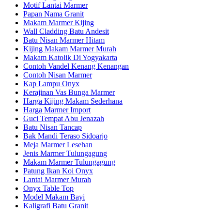
Motif Lantai Marmer
Papan Nama Granit
Makam Marmer Kijing
Wall Cladding Batu Andesit
Batu Nisan Marmer Hitam
Kijing Makam Marmer Murah
Makam Katolik Di Yogyakarta
Contoh Vandel Kenang Kenangan
Contoh Nisan Marmer
Kap Lampu Onyx
Kerajinan Vas Bunga Marmer
Harga Kijing Makam Sederhana
Harga Marmer Import
Guci Tempat Abu Jenazah
Batu Nisan Tancap
Bak Mandi Teraso Sidoarjo
Meja Marmer Lesehan
Jenis Marmer Tulungagung
Makam Marmer Tulungagung
Patung Ikan Koi Onyx
Lantai Marmer Murah
Onyx Table Top
Model Makam Bayi
Kaligrafi Batu Granit