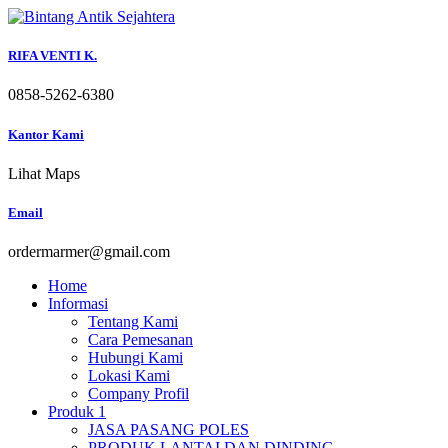
Skip
to
content
RIFA VENTI K.
0858-5262-6380
Kantor Kami
Lihat Maps
Email
ordermarmer@gmail.com
Home
Informasi
Tentang Kami
Cara Pemesanan
Hubungi Kami
Lokasi Kami
Company Profil
Produk 1
JASA PASANG POLES
PRODUK LANTAI DAN DINDING