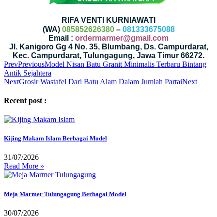
RIFA VENTI KURNIAWATI
(WA)
085852626380
–
081333675088
Email :
ordermarmer@gmail.com
Jl. Kanigoro Gg 4 No. 35, Blumbang, Ds. Campurdarat,
Kec. Campurdarat, Tulungagung, Jawa Timur 66272.
Prev
Previous
Model Nisan Batu Granit Minimalis Terbaru Bintang
Antik Sejahtera
Next
Grosir Wastafel Dari Batu Alam Dalam Jumlah Partai
Next
Recent post :
Kijing Makam Islam Berbagai Model
31/07/2026
Read More »
Meja Marmer Tulungagung Berbagai Model
30/07/2026