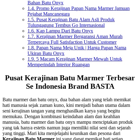
Bahan Batu Onyx
1.4.
Promo Kerajinan Papan Nama Marmer Jamuan
Pejabat Mancanegara
1.5.
Pusat Kerajinan Batu Alam Asli Produk
Tulungagung Tembus Go Internasional
1.6.
Kap Lampu Dari Batu Onyx
1.7.
Kerajinan Marmer Bergaransi Aman Murah
Terpercaya Full Satisfaction Untuk Customer
1.8.
Papan Nama Meja Unik | Harga Papan Nama
Ukiran Batu Onyx
1.9.
5 Macam Kerajinan Marmer Mewah Untuk
Memperindah Interior Ruangan
Pusat Kerajinan Batu Marmer Terbesar
Se Indonesia Brand BASTA
Batu marmer dan batu onyx, dua bahan alam yang telah memikat
hati manusia sejak zaman kuno, kini menjadi bahan utama dalam
seni kerajinan tangan yang menghasilkan karya yang begitu
memukau. Dengan kombinasi keindahan alam dan keahlian
manusia, batu marmer dan batu onyx mampu menciptakan produk
yang tak hanya estetis namun juga memiliki nilai seni dan sejarah
yang tinggi. Mari kita menjelajahi keunikan dan pesona dari
Kerajinan Batu Marmer
ini yang dapat memikat hati setiap