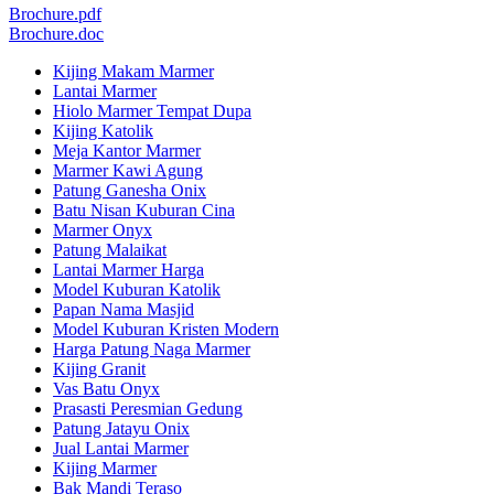
Brochure.pdf
Brochure.doc
Kijing Makam Marmer
Lantai Marmer
Hiolo Marmer Tempat Dupa
Kijing Katolik
Meja Kantor Marmer
Marmer Kawi Agung
Patung Ganesha Onix
Batu Nisan Kuburan Cina
Marmer Onyx
Patung Malaikat
Lantai Marmer Harga
Model Kuburan Katolik
Papan Nama Masjid
Model Kuburan Kristen Modern
Harga Patung Naga Marmer
Kijing Granit
Vas Batu Onyx
Prasasti Peresmian Gedung
Patung Jatayu Onix
Jual Lantai Marmer
Kijing Marmer
Bak Mandi Teraso