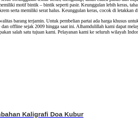
miliki motif bintik – bintik seperti pasir. Keunggulan lebih keras, tah
em serta memiliki serat halus. Keunggulan keras, cocok di letakkan d
kwalitas barang terjamin. Untuk pembelian partai ada harga khusus un
an offline sejak 2009 hingga saat ini. Alhamdulillah kami dapat mela
kan salah satu tujuan kami. Pelayanan kami ke seluruh wilayah Indon
bahan Kaligrafi Doa Kubur