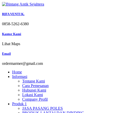
Skip
to
content
RIFA VENTI K.
0858-5262-6380
Kantor Kami
Lihat Maps
Email
ordermarmer@gmail.com
Home
Informasi
Tentang Kami
Cara Pemesanan
Hubungi Kami
Lokasi Kami
Company Profil
Produk 1
JASA PASANG POLES
PRODUK LANTAI DAN DINDING