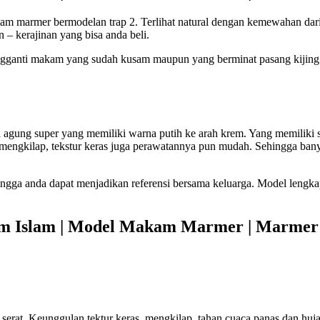
m marmer bermodelan trap 2. Terlihat natural dengan kemewahan dari
– kerajinan yang bisa anda beli.
ngganti makam yang sudah kusam maupun yang berminat pasang kijing.
i agung super yang memiliki warna putih ke arah krem. Yang memiliki
, mengkilap, tekstur keras juga perawatannya pun mudah. Sehingga ban
ga anda dapat menjadikan referensi bersama keluarga. Model lengkap
m Islam | Model Makam Marmer | Marmer
serat. Keunggulan tektur keras, mengkilap, tahan cuaca panas dan huja