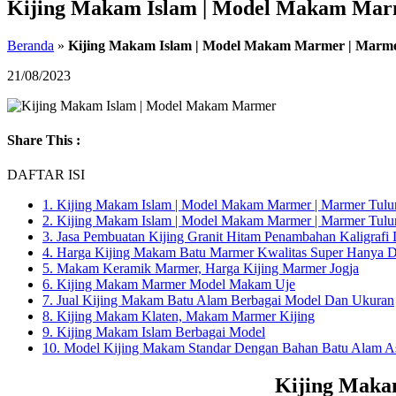
Kijing Makam Islam | Model Makam Mar
Beranda
»
Kijing Makam Islam | Model Makam Marmer | Marm
21/08/2023
Share This :
DAFTAR ISI
1.
Kijing Makam Islam | Model Makam Marmer | Marmer Tul
2.
Kijing Makam Islam | Model Makam Marmer | Marmer Tul
3.
Jasa Pembuatan Kijing Granit Hitam Penambahan Kaligrafi
4.
Harga Kijing Makam Batu Marmer Kwalitas Super Hanya Di 
5.
Makam Keramik Marmer, Harga Kijing Marmer Jogja
6.
Kijing Makam Marmer Model Makam Uje
7.
Jual Kijing Makam Batu Alam Berbagai Model Dan Ukuran
8.
Kijing Makam Klaten, Makam Marmer Kijing
9.
Kijing Makam Islam Berbagai Model
10.
Model Kijing Makam Standar Dengan Bahan Batu Alam As
Kijing Maka