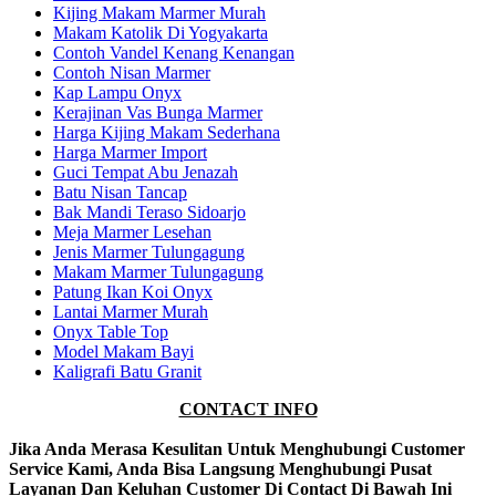
Kijing Makam Marmer Murah
Makam Katolik Di Yogyakarta
Contoh Vandel Kenang Kenangan
Contoh Nisan Marmer
Kap Lampu Onyx
Kerajinan Vas Bunga Marmer
Harga Kijing Makam Sederhana
Harga Marmer Import
Guci Tempat Abu Jenazah
Batu Nisan Tancap
Bak Mandi Teraso Sidoarjo
Meja Marmer Lesehan
Jenis Marmer Tulungagung
Makam Marmer Tulungagung
Patung Ikan Koi Onyx
Lantai Marmer Murah
Onyx Table Top
Model Makam Bayi
Kaligrafi Batu Granit
CONTACT INFO
Jika Anda Merasa Kesulitan Untuk Menghubungi Customer
Service Kami, Anda Bisa Langsung Menghubungi Pusat
Layanan Dan Keluhan Customer Di Contact Di Bawah Ini