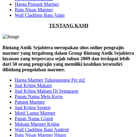
Harga Prasasti Marmer
Batu Nisan Marmer
Wall Cladding Batu Alam
TENTANG KAMI
Bintang Antik Sejahtera merupakan situs online pengrajin
marmer yang tergabung dalam Group Bintang Antik Sejahtera
layanan yang terpercaya sejak tahun 2009 dan terdapat lebih
dari 50 orang pengrajin yang memiliki keahlian tersendiri
dibidang pengolahan marmer.
Harga Marmer Tulungagung Per m2
Jual Kijing Makam
Jual Kijing Makam Di Semarang
Papan Nama Meja Kerja
Patung Marmer
Jual Kijing Sragen
Motif Lantai Marmer
Papan Nama Granit
Makam Marmer Kijing
Wall Cladding Batu Andesit
Batu Nisan Marmer Hitam