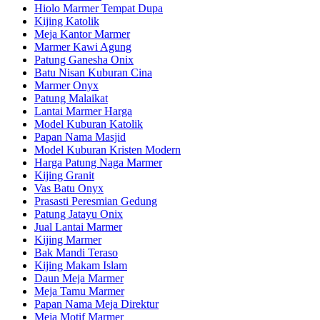
Hiolo Marmer Tempat Dupa
Kijing Katolik
Meja Kantor Marmer
Marmer Kawi Agung
Patung Ganesha Onix
Batu Nisan Kuburan Cina
Marmer Onyx
Patung Malaikat
Lantai Marmer Harga
Model Kuburan Katolik
Papan Nama Masjid
Model Kuburan Kristen Modern
Harga Patung Naga Marmer
Kijing Granit
Vas Batu Onyx
Prasasti Peresmian Gedung
Patung Jatayu Onix
Jual Lantai Marmer
Kijing Marmer
Bak Mandi Teraso
Kijing Makam Islam
Daun Meja Marmer
Meja Tamu Marmer
Papan Nama Meja Direktur
Meja Motif Marmer