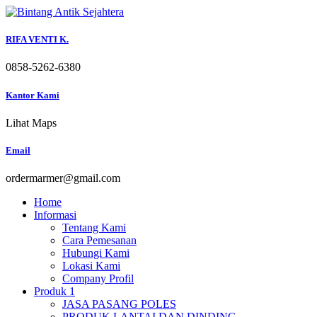
Skip
to
content
RIFA VENTI K.
0858-5262-6380
Kantor Kami
Lihat Maps
Email
ordermarmer@gmail.com
Home
Informasi
Tentang Kami
Cara Pemesanan
Hubungi Kami
Lokasi Kami
Company Profil
Produk 1
JASA PASANG POLES
PRODUK LANTAI DAN DINDING