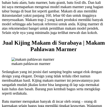
bahan batu alam, batu marmer, batu granit, batu fosil dls. Dan kali
ini saya memaparkan mengenai model makam marmer yang bagian
tabur bunga di buat list seperti gambar. Makam di atas memiliki
ikiranstandart yakni panjang 160, lebar 60 dan untuk tingginya
menyesuaikan. Makam trap 2 yang kami produksi memiliki banyak
model sehingga ada banyak referensi untuk anda. Kijing marmer di
atas rekomendasi banget untuk pemilihan makam model pendek.
Selain style nya yang minimalis juga terlihat mewah dan kokoh.
Jual Kijing Makam di Surabaya | Makam
Pahlawan Marmer
makam pahlawan marmer
Sedangkan yang ini posisi dari samping begitu sangat elok dengan
design yang elegant. Design yang tidak terlalu ribet namun
membuahkan hasil. Kijing makam marmer ini perawatannya pun
sangatlah mudah jikalau kotor bisa langsung di lap saja memakai
kain halus dan basah. Barang pun kembali bagus serta mengkilap
seperti sediakala.
Batu marmer merupakan banyak di incar oleh orang – orang di
karenakan selain bagus juga memiliki tingkat keawetan. Walaupun