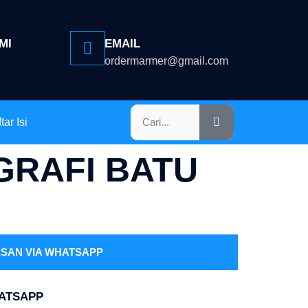
MI
EMAIL
ordermarmer@gmail.com
tar Isi
GRAFI BATU
SAN VIA WHATSAPP
HATSAPP