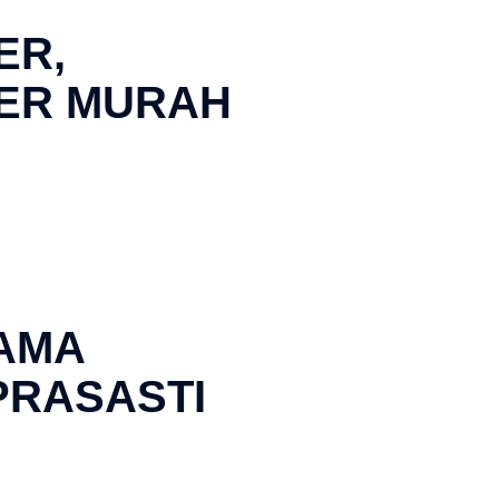
ER,
ER MURAH
AMA
PRASASTI