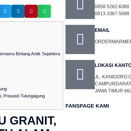
0858-5262-6380
0813-3367-5088
EMAIL
ORDERMARME
ernama Bintang Antik Sejahtera
LOKASI KANT
JL. KANIGORO G
CAMPURDARAT,
dung
JAWA TIMUR 66
ti, Prasasti Tulungagung
FANSPAGE KAMI
U GRANIT,