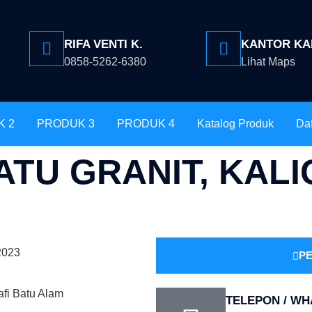
RIFA VENTI K.
KANTOR KA
0858-5262-6380
Lihat Maps
K 2
PRODUK 3
PRODUK 4
Katalog Produk
Daf
ATU GRANIT, KALI
2023
PE
TELEPON / W