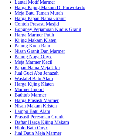
Lantai Motif Marmer
Harga Kijing Makam Di Purwokerto
Meja Batu Taman Murah
Harga Papan Nama Granit
Contoh Prasasti Masjid
Bongpay Perjamuan Kudus Granit
Harga Marmer Putih
Kijing Makam Klaten
Patung Kuda Batu
Nisan Granit Dan Marmer
Patung Naga Onyx
Meja Marmer Kecil
Papan Nama Meja Ukir
Jual Guci Abu Jenazah
Wastafel Batu Alam
Harga Kijing Klaten
Marmer Import
Bathtub Marmer
Harga Prasasti Marmer
Nisan Makam Kristen
Lampu Batu Alam
Prasasti Peresmian Granit
Daftar Harga Kijing Makam
Hiolo Batu Onyx
Jual Daun Meja Marmer