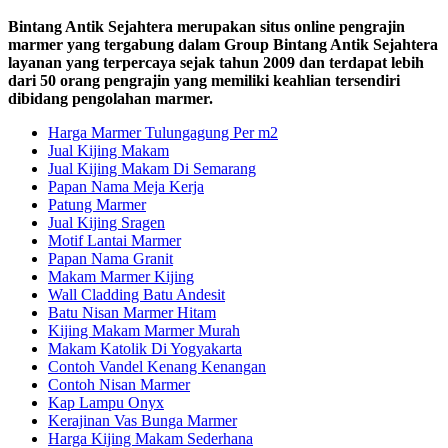
Bintang Antik Sejahtera merupakan situs online pengrajin
marmer yang tergabung dalam Group Bintang Antik Sejahtera
layanan yang terpercaya sejak tahun 2009 dan terdapat lebih
dari 50 orang pengrajin yang memiliki keahlian tersendiri
dibidang pengolahan marmer.
Harga Marmer Tulungagung Per m2
Jual Kijing Makam
Jual Kijing Makam Di Semarang
Papan Nama Meja Kerja
Patung Marmer
Jual Kijing Sragen
Motif Lantai Marmer
Papan Nama Granit
Makam Marmer Kijing
Wall Cladding Batu Andesit
Batu Nisan Marmer Hitam
Kijing Makam Marmer Murah
Makam Katolik Di Yogyakarta
Contoh Vandel Kenang Kenangan
Contoh Nisan Marmer
Kap Lampu Onyx
Kerajinan Vas Bunga Marmer
Harga Kijing Makam Sederhana