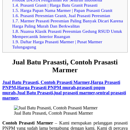
1.4.
Prasasti Granit | Harga Batu Granit Prasasti
1.5.
Harga Papan Nama Marmer | Papan Prasasti Granit
1.6.
Prasasti Peresmian Granit, Jual Prasasti Peresmian
1.7.
Marmer Prasasti Peresmian Paling Banyak Dicari Karena
Harga Paling Murah Dan Berkwalitas
1.8.
Nuansa Klasik Prasasti Peresmian Gedung RSUD Untuk
Mempercantik Interior Ruangan
1.9.
Daftar Harga Prasasti Marmer | Pusat Marmer
Tulungagung
Jual Batu Prasasti, Contoh Prasasti
Marmer
Jual Batu Prasasti, Contoh Prasasti Marmer,Harga Prasasti
PNPM,Harga Prasasti PNPM murah,prasasti pnpm
murah,Jual Batu Prasasti,jual prasasti marmer,sentral prasasti
marmer,
Jual Batu Prasasti, Contoh Prasasti Marmer
Contoh Prasasti Marmer
– Kami merupakan pelanggan prasasti
PNPM yang sudah lama bergabung dengan kami. Kami di percaya