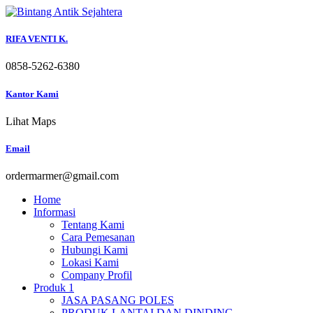
Skip
to
content
RIFA VENTI K.
0858-5262-6380
Kantor Kami
Lihat Maps
Email
ordermarmer@gmail.com
Home
Informasi
Tentang Kami
Cara Pemesanan
Hubungi Kami
Lokasi Kami
Company Profil
Produk 1
JASA PASANG POLES
PRODUK LANTAI DAN DINDING