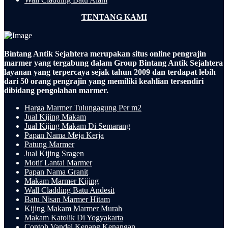
TENTANG KAMI
Bintang Antik Sejahtera merupakan situs online pengrajin
marmer yang tergabung dalam Group Bintang Antik Sejahtera
layanan yang terpercaya sejak tahun 2009 dan terdapat lebih
dari 50 orang pengrajin yang memiliki keahlian tersendiri
dibidang pengolahan marmer.
Harga Marmer Tulungagung Per m2
Jual Kijing Makam
Jual Kijing Makam Di Semarang
Papan Nama Meja Kerja
Patung Marmer
Jual Kijing Sragen
Motif Lantai Marmer
Papan Nama Granit
Makam Marmer Kijing
Wall Cladding Batu Andesit
Batu Nisan Marmer Hitam
Kijing Makam Marmer Murah
Makam Katolik Di Yogyakarta
Contoh Vandel Kenang Kenangan