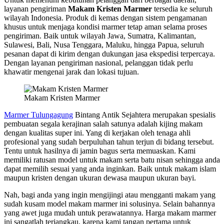
layanan pengiriman
Makam Kristen Marmer
tersedia ke seluruh
wilayah Indonesia. Produk di kemas dengan sistem pengamanan
khusus untuk menjaga kondisi marmer tetap aman selama proses
pengiriman. Baik untuk wilayah Jawa, Sumatra, Kalimantan,
Sulawesi, Bali, Nusa Tenggara, Maluku, hingga Papua, seluruh
pesanan dapat di kirim dengan dukungan jasa ekspedisi terpercaya.
Dengan layanan pengiriman nasional, pelanggan tidak perlu
khawatir mengenai jarak dan lokasi tujuan.
Makam Kristen Marmer
Marmer Tulungagung
Bintang Antik Sejahtera merupakan spesialis
pembuatan segala kerajinan salah satunya adalah kijing makam
dengan kualitas super ini. Yang di kerjakan oleh tenaga ahli
profesional yang sudah berpuluhan tahun terjun di bidang tersebut.
Tentu untuk hasilnya di jamin bagus serta memuaskan. Kami
memiliki ratusan model untuk makam serta batu nisan sehingga anda
dapat memilih sesuai yang anda inginkan. Baik untuk makam islam
maupun kristen dengan ukuran dewasa maupun ukuran bayi.
Nah, bagi anda yang ingin mengijingi atau mengganti makam yang
sudah kusam model makam marmer ini solusinya. Selain bahannya
yang awet juga mudah untuk perawatannya. Harga makam marmer
ini sangatlah terjangkau, karena kami tangan pertama untuk