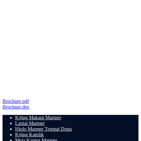
Brochure.pdf
Brochure.doc
Kijing Makam Marmer
Lantai Marmer
Hiolo Marmer Tempat Dupa
Kijing Katolik
Meja Kantor Marmer