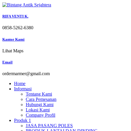
Skip
to
content
RIFA VENTI K.
0858-5262-6380
Kantor Kami
Lihat Maps
Email
ordermarmer@gmail.com
Home
Informasi
Tentang Kami
Cara Pemesanan
Hubungi Kami
Lokasi Kami
Company Profil
Produk 1
JASA PASANG POLES
PRODUK LANTAI DAN DINDING