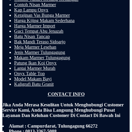
Contoh Nisan Marmer
Kap Lampu Onyx
Kerajinan Vas Bunga Marmer
Harga Kijing Makam Sederhana
Harga Marmer Import
Guci Tempat Abu Jenazah
Batu Nisan Tancap
Bak Mandi Teraso Sidoarjo
Meja Marmer Lesehan
Jenis Marmer Tulungagung
Makam Marmer Tulungagung
Patung Ikan Koi Onyx
Lantai Marmer Murah
Onyx Table Top
Model Makam Bayi
Kaligrafi Batu Granit
CONTACT INFO
Jika Anda Merasa Kesulitan Untuk Menghubungi Customer
Service Kami, Anda Bisa Langsung Menghubungi Pusat
Layanan Dan Keluhan Customer Di Contact Di Bawah Ini
Alamat : Campurdarat, Tulungagung 66272
Phone : 0813-3367-5088