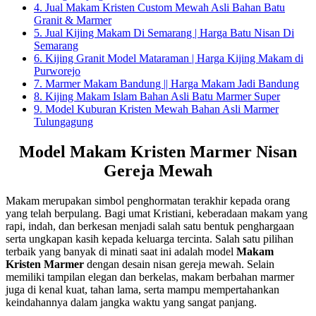
4.
Jual Makam Kristen Custom Mewah Asli Bahan Batu
Granit & Marmer
5.
Jual Kijing Makam Di Semarang | Harga Batu Nisan Di
Semarang
6.
Kijing Granit Model Mataraman | Harga Kijing Makam di
Purworejo
7.
Marmer Makam Bandung || Harga Makam Jadi Bandung
8.
Kijing Makam Islam Bahan Asli Batu Marmer Super
9.
Model Kuburan Kristen Mewah Bahan Asli Marmer
Tulungagung
Model Makam Kristen Marmer Nisan
Gereja Mewah
Makam merupakan simbol penghormatan terakhir kepada orang
yang telah berpulang. Bagi umat Kristiani, keberadaan makam yang
rapi, indah, dan berkesan menjadi salah satu bentuk penghargaan
serta ungkapan kasih kepada keluarga tercinta. Salah satu pilihan
terbaik yang banyak di minati saat ini adalah model
Makam
Kristen Marmer
dengan desain nisan gereja mewah. Selain
memiliki tampilan elegan dan berkelas, makam berbahan marmer
juga di kenal kuat, tahan lama, serta mampu mempertahankan
keindahannya dalam jangka waktu yang sangat panjang.