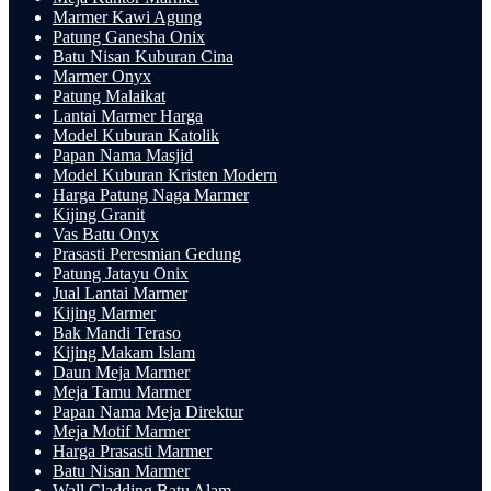
Marmer Kawi Agung
Patung Ganesha Onix
Batu Nisan Kuburan Cina
Marmer Onyx
Patung Malaikat
Lantai Marmer Harga
Model Kuburan Katolik
Papan Nama Masjid
Model Kuburan Kristen Modern
Harga Patung Naga Marmer
Kijing Granit
Vas Batu Onyx
Prasasti Peresmian Gedung
Patung Jatayu Onix
Jual Lantai Marmer
Kijing Marmer
Bak Mandi Teraso
Kijing Makam Islam
Daun Meja Marmer
Meja Tamu Marmer
Papan Nama Meja Direktur
Meja Motif Marmer
Harga Prasasti Marmer
Batu Nisan Marmer
Wall Cladding Batu Alam