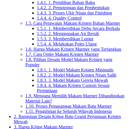
1.4.1.
1. Pemilihan Bahan Baku
1.4.2.
2. Pemotongan dan Pembentukan
1.4.3.
3. Proses Ukir Nisan dan Finishing
1.4.4.
4. Quality Control
1.5.
Cara Perawatan Makam Kristen Bahan Marmer
1.5.1.
1. Membersihkan Debu Secara Berkala
1.5.2.
2. Menggunakan Air Bersih
1.5.3.
3. Membersihkan Lumut
1.5.4.
4. Melakukan Poles Ulang
1.6.
Harga Makam Kristen Marmer yang Terjangkau
1.7.
Cara Order Makam Kristen Marmer
1.8.
Pilihan Desain Model Makam Kristen yang
Populer
1.8.1.
1. Model Makam Kristen Minimalis
1.8.2.
2. Model Makam Kristen Nisan Salib
1.8.3.
3. Model Makam Gereja Mewah
1.8.4.
4. Makam Kristen Custom Sesuai
Permintaan
1.9.
Mengapa Memilih Makam Marmer Dibandingkan
Material Lain?
1.10.
Proses Pemasangan Makam Batu Marmer
1.11.
Pengiriman ke Seluruh Wilayah Indonesia
2.
Bangunan Desain Kijing Batu Granit Perjamuan Kristen
Mewah
3.
Harga Kijing Makam Marmer