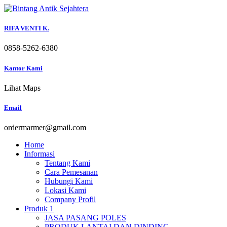
Skip
to
content
RIFA VENTI K.
0858-5262-6380
Kantor Kami
Lihat Maps
Email
ordermarmer@gmail.com
Home
Informasi
Tentang Kami
Cara Pemesanan
Hubungi Kami
Lokasi Kami
Company Profil
Produk 1
JASA PASANG POLES
PRODUK LANTAI DAN DINDING