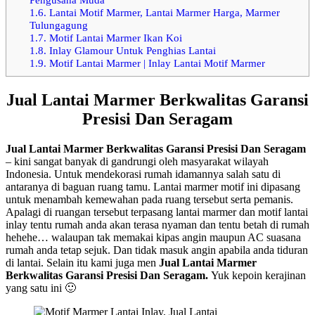
1.6.
Lantai Motif Marmer, Lantai Marmer Harga, Marmer
Tulungagung
1.7.
Motif Lantai Marmer Ikan Koi
1.8.
Inlay Glamour Untuk Penghias Lantai
1.9.
Motif Lantai Marmer | Inlay Lantai Motif Marmer
Jual Lantai Marmer Berkwalitas Garansi
Presisi Dan Seragam
Jual Lantai Marmer Berkwalitas Garansi Presisi Dan Seragam
– kini sangat banyak di gandrungi oleh masyarakat wilayah
Indonesia. Untuk mendekorasi rumah idamannya salah satu di
antaranya di baguan ruang tamu. Lantai marmer motif ini dipasang
untuk menambah kemewahan pada ruang tersebut serta pemanis.
Apalagi di ruangan tersebut terpasang lantai marmer dan motif lantai
inlay tentu rumah anda akan terasa nyaman dan tentu betah di rumah
hehehe… walaupan tak memakai kipas angin maupun AC suasana
rumah anda tetap sejuk. Dan tidak masuk angin apabila anda tiduran
di lantai. Selain itu kami juga men
Jual Lantai Marmer
Berkwalitas Garansi Presisi Dan Seragam.
Yuk kepoin kerajinan
yang satu ini 🙂