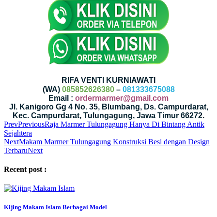
RIFA VENTI KURNIAWATI
(WA)
085852626380
–
081333675088
Email :
ordermarmer@gmail.com
Jl. Kanigoro Gg 4 No. 35, Blumbang, Ds. Campurdarat,
Kec. Campurdarat, Tulungagung, Jawa Timur 66272.
Prev
Previous
Raja Marmer Tulungagung Hanya Di Bintang Antik
Sejahtera
Next
Makam Marmer Tulungagung Konstruksi Besi dengan Design
Terbaru
Next
Recent post :
Kijing Makam Islam Berbagai Model