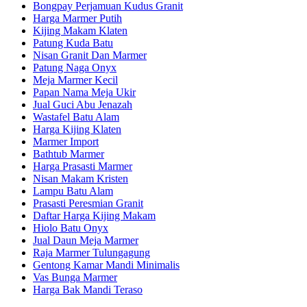
Bongpay Perjamuan Kudus Granit
Harga Marmer Putih
Kijing Makam Klaten
Patung Kuda Batu
Nisan Granit Dan Marmer
Patung Naga Onyx
Meja Marmer Kecil
Papan Nama Meja Ukir
Jual Guci Abu Jenazah
Wastafel Batu Alam
Harga Kijing Klaten
Marmer Import
Bathtub Marmer
Harga Prasasti Marmer
Nisan Makam Kristen
Lampu Batu Alam
Prasasti Peresmian Granit
Daftar Harga Kijing Makam
Hiolo Batu Onyx
Jual Daun Meja Marmer
Raja Marmer Tulungagung
Gentong Kamar Mandi Minimalis
Vas Bunga Marmer
Harga Bak Mandi Teraso