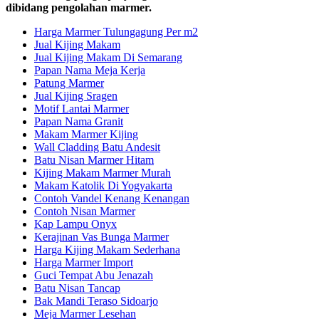
dibidang pengolahan marmer.
Harga Marmer Tulungagung Per m2
Jual Kijing Makam
Jual Kijing Makam Di Semarang
Papan Nama Meja Kerja
Patung Marmer
Jual Kijing Sragen
Motif Lantai Marmer
Papan Nama Granit
Makam Marmer Kijing
Wall Cladding Batu Andesit
Batu Nisan Marmer Hitam
Kijing Makam Marmer Murah
Makam Katolik Di Yogyakarta
Contoh Vandel Kenang Kenangan
Contoh Nisan Marmer
Kap Lampu Onyx
Kerajinan Vas Bunga Marmer
Harga Kijing Makam Sederhana
Harga Marmer Import
Guci Tempat Abu Jenazah
Batu Nisan Tancap
Bak Mandi Teraso Sidoarjo
Meja Marmer Lesehan