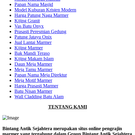
Papan Nama Masjid
Model Kuburan Kristen Modern
Harga Patung Naga Marmer
Kijing Granit
Vas Batu Onyx
Prasasti Peresmian Gedung
Patung Jatayu Onix
Jual Lantai Marmer
Kijing Marmer
Bak Mandi Teraso
Kijing Makam Islam
Daun Meja Marmer
Meja Tamu Marmer
Papan Nama Meja Direktur
Meja Motif Marmer
Harga Prasasti Marmer
Batu Nisan Marmer
Wall Cladding Batu Alam
TENTANG KAMI
Bintang Antik Sejahtera merupakan situs online pengrajin
marmer yang tergabung dalam Group Bintang Antik Sejahtera