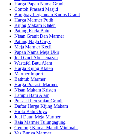
Harga Papan Nama Granit
Contoh Prasasti Masjid
Bongpay Perjamuan Kudus Granit
Harga Marmer Putih
Kijing Makam Klaten
Patung Kuda Batu
Nisan Granit Dan Marmer
Patung Naga Onyx
Meja Marmer Kecil
Papan Nama Meja Ukir
Jual Guci Abu Jenazah
Wastafel Batu Alam
Harga Kijing Klaten
Marmer Import
Bathtub Marmer
Harga Prasasti Marmer
Nisan Makam Kristen
Lampu Batu Alam
Prasasti Peresmian Granit
Daftar Harga Kijing Makam
Hiolo Batu Onyx
Jual Daun Meja Marmer
Raja Marmer Tulungagung
Gentong Kamar Mandi Minimalis
Vas Bunga Marmer