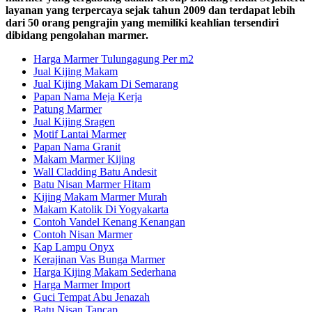
layanan yang terpercaya sejak tahun 2009 dan terdapat lebih
dari 50 orang pengrajin yang memiliki keahlian tersendiri
dibidang pengolahan marmer.
Harga Marmer Tulungagung Per m2
Jual Kijing Makam
Jual Kijing Makam Di Semarang
Papan Nama Meja Kerja
Patung Marmer
Jual Kijing Sragen
Motif Lantai Marmer
Papan Nama Granit
Makam Marmer Kijing
Wall Cladding Batu Andesit
Batu Nisan Marmer Hitam
Kijing Makam Marmer Murah
Makam Katolik Di Yogyakarta
Contoh Vandel Kenang Kenangan
Contoh Nisan Marmer
Kap Lampu Onyx
Kerajinan Vas Bunga Marmer
Harga Kijing Makam Sederhana
Harga Marmer Import
Guci Tempat Abu Jenazah
Batu Nisan Tancap