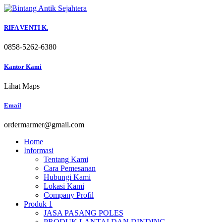
Skip
to
content
RIFA VENTI K.
0858-5262-6380
Kantor Kami
Lihat Maps
Email
ordermarmer@gmail.com
Home
Informasi
Tentang Kami
Cara Pemesanan
Hubungi Kami
Lokasi Kami
Company Profil
Produk 1
JASA PASANG POLES
PRODUK LANTAI DAN DINDING