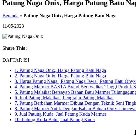
Patung Naga Onix, Harga Patung Batu Na
Beranda
»
Patung Naga Onix, Harga Patung Batu Naga
11/05/2023
Share This :
DAFTAR ISI
1.
Patung Naga Onix, Harga Patung Batu Naga
2.
Patung Naga Onix, Harga Patung Batu Naga
3.
Harga Patung Naga | Patung Naga Jawa | Patung Batu Onyx
4.
Patung Marmer BASTA Brand Berkwalitas Tinggi Produk 
5.
Patung Malaikat Bersayap Bahan Batu Marmer Tulungagun
6.
Jual Patung Malaikat | Pengrajin Patung Malaikat
7.
Patung Berbahan Marmer Dibuat Dengan Teknik Seni Tin
8.
Patung Marmer Antik Dengan Bahan Batuan Onix Istimewa
9.
Jual Patung Kuda, Jual Patung Kuda Marmer
10.
Patung Kuda Batu | Jual Patung Kuda