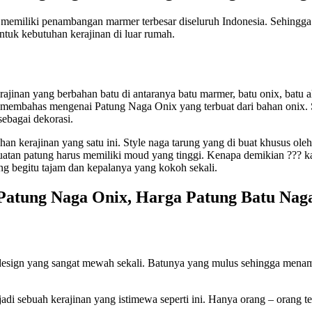
memiliki penambangan marmer terbesar diseluruh Indonesia. Sehingga
tuk kebutuhan kerajinan di luar rumah.
inan yang berbahan batu di antaranya batu marmer, batu onix, batu al
kan membahas mengenai Patung Naga Onix yang terbuat dari bahan onix.
ebagai dekorasi.
n kerajinan yang satu ini. Style naga tarung yang di buat khusus ole
n patung harus memiliki moud yang tinggi. Kenapa demikian ??? kare
yang begitu tajam dan kepalanya yang kokoh sekali.
Patung Naga Onix, Harga Patung Batu Nag
sign yang sangat mewah sekali. Batunya yang mulus sehingga menamb
 sebuah kerajinan yang istimewa seperti ini. Hanya orang – orang ter