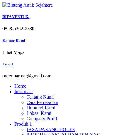
Skip
to
content
RIFA VENTI K.
0858-5262-6380
Kantor Kami
Lihat Maps
Email
ordermarmer@gmail.com
Home
Informasi
Tentang Kami
Cara Pemesanan
Hubungi Kami
Lokasi Kami
Company Profil
Produk 1
JASA PASANG POLES
PRODUK LANTAI DAN DINDING