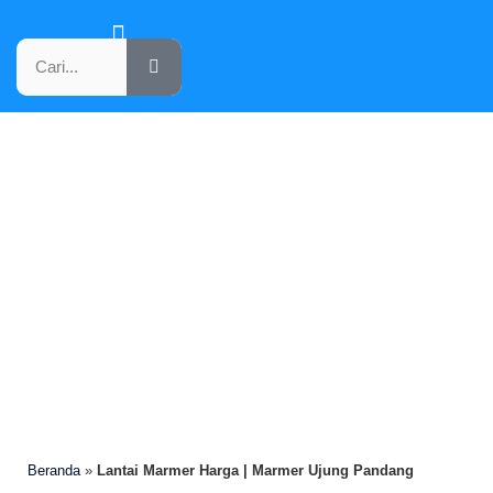
KATALOG PRODUK
LANTAI MARMER HARGA |
MARMER UJUNG PANDANG
Beranda
»
Lantai Marmer Harga | Marmer Ujung Pandang