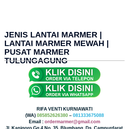
JENIS LANTAI MARMER |
LANTAI MARMER MEWAH |
PUSAT MARMER
TULUNGAGUNG
RIFA VENTI KURNIAWATI
(WA)
085852626380
–
081333675088
Email :
ordermarmer@gmail.com
Jl. Kanigoro Gg 4 No. 35, Blumbang, Ds. Campurdarat,