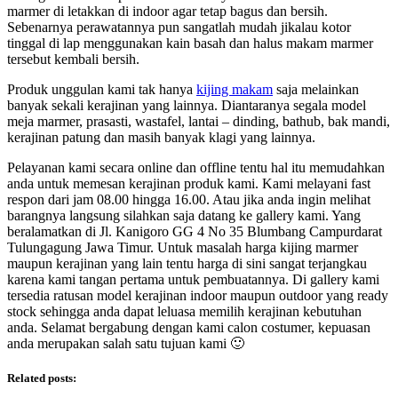
marmer di letakkan di indoor agar tetap bagus dan bersih.
Sebenarnya perawatannya pun sangatlah mudah jikalau kotor
tinggal di lap menggunakan kain basah dan halus makam marmer
tersebut kembali bersih.
Produk unggulan kami tak hanya
kijing makam
saja melainkan
banyak sekali kerajinan yang lainnya. Diantaranya segala model
meja marmer, prasasti, wastafel, lantai – dinding, bathub, bak mandi,
kerajinan patung dan masih banyak klagi yang lainnya.
Pelayanan kami secara online dan offline tentu hal itu memudahkan
anda untuk memesan kerajinan produk kami. Kami melayani fast
respon dari jam 08.00 hingga 16.00. Atau jika anda ingin melihat
barangnya langsung silahkan saja datang ke gallery kami. Yang
beralamatkan di Jl. Kanigoro GG 4 No 35 Blumbang Campurdarat
Tulungagung Jawa Timur. Untuk masalah harga kijing marmer
maupun kerajinan yang lain tentu harga di sini sangat terjangkau
karena kami tangan pertama untuk pembuatannya. Di gallery kami
tersedia ratusan model kerajinan indoor maupun outdoor yang ready
stock sehingga anda dapat leluasa memilih kerajinan kebutuhan
anda. Selamat bergabung dengan kami calon costumer, kepuasan
anda merupakan salah satu tujuan kami 🙂
Related posts: