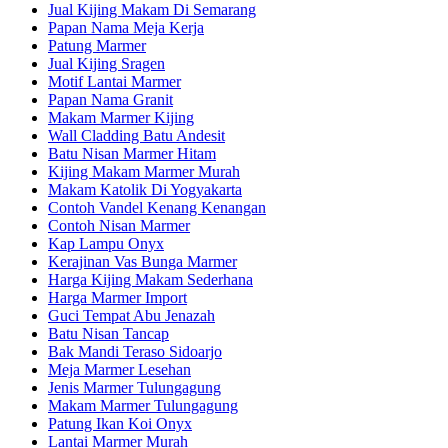
Jual Kijing Makam Di Semarang
Papan Nama Meja Kerja
Patung Marmer
Jual Kijing Sragen
Motif Lantai Marmer
Papan Nama Granit
Makam Marmer Kijing
Wall Cladding Batu Andesit
Batu Nisan Marmer Hitam
Kijing Makam Marmer Murah
Makam Katolik Di Yogyakarta
Contoh Vandel Kenang Kenangan
Contoh Nisan Marmer
Kap Lampu Onyx
Kerajinan Vas Bunga Marmer
Harga Kijing Makam Sederhana
Harga Marmer Import
Guci Tempat Abu Jenazah
Batu Nisan Tancap
Bak Mandi Teraso Sidoarjo
Meja Marmer Lesehan
Jenis Marmer Tulungagung
Makam Marmer Tulungagung
Patung Ikan Koi Onyx
Lantai Marmer Murah