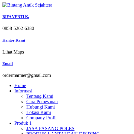
Skip
to
content
RIFA VENTI K.
0858-5262-6380
Kantor Kami
Lihat Maps
Email
ordermarmer@gmail.com
Home
Informasi
Tentang Kami
Cara Pemesanan
Hubungi Kami
Lokasi Kami
Company Profil
Produk 1
JASA PASANG POLES
PRODUK LANTAI DAN DINDING