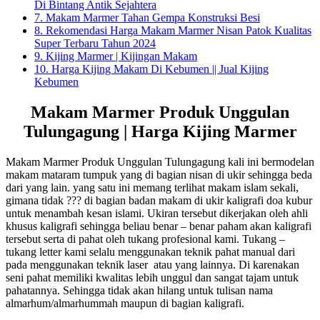
Di Bintang Antik Sejahtera
7.
Makam Marmer Tahan Gempa Konstruksi Besi
8.
Rekomendasi Harga Makam Marmer Nisan Patok Kualitas
Super Terbaru Tahun 2024
9.
Kijing Marmer | Kijingan Makam
10.
Harga Kijing Makam Di Kebumen || Jual Kijing
Kebumen
Makam Marmer Produk Unggulan
Tulungagung | Harga Kijing Marmer
Makam Marmer Produk Unggulan Tulungagung kali ini bermodelan
makam mataram tumpuk yang di bagian nisan di ukir sehingga beda
dari yang lain. yang satu ini memang terlihat makam islam sekali,
gimana tidak ??? di bagian badan makam di ukir kaligrafi doa kubur
untuk menambah kesan islami. Ukiran tersebut dikerjakan oleh ahli
khusus kaligrafi sehingga beliau benar – benar paham akan kaligrafi
tersebut serta di pahat oleh tukang profesional kami. Tukang –
tukang letter kami selalu menggunakan teknik pahat manual dari
pada menggunakan teknik laser atau yang lainnya. Di karenakan
seni pahat memiliki kwalitas lebih unggul dan sangat tajam untuk
pahatannya. Sehingga tidak akan hilang untuk tulisan nama
almarhum/almarhummah maupun di bagian kaligrafi.