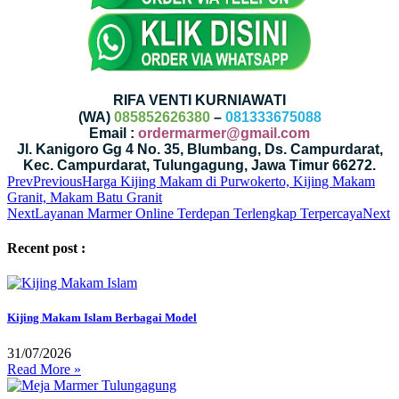
RIFA VENTI KURNIAWATI
(WA)
085852626380
–
081333675088
Email :
ordermarmer@gmail.com
Jl. Kanigoro Gg 4 No. 35, Blumbang, Ds. Campurdarat,
Kec. Campurdarat, Tulungagung, Jawa Timur 66272.
Prev
Previous
Harga Kijing Makam di Purwokerto, Kijing Makam
Granit, Makam Batu Granit
Next
Layanan Marmer Online Terdepan Terlengkap Terpercaya
Next
Recent post :
Kijing Makam Islam Berbagai Model
31/07/2026
Read More »