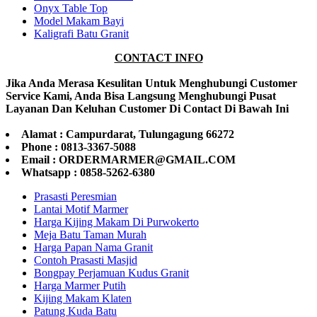
Onyx Table Top
Model Makam Bayi
Kaligrafi Batu Granit
CONTACT INFO
Jika Anda Merasa Kesulitan Untuk Menghubungi Customer
Service Kami, Anda Bisa Langsung Menghubungi Pusat
Layanan Dan Keluhan Customer Di Contact Di Bawah Ini
Alamat : Campurdarat, Tulungagung 66272
Phone : 0813-3367-5088
Email : ORDERMARMER@GMAIL.COM
Whatsapp : 0858-5262-6380
Prasasti Peresmian
Lantai Motif Marmer
Harga Kijing Makam Di Purwokerto
Meja Batu Taman Murah
Harga Papan Nama Granit
Contoh Prasasti Masjid
Bongpay Perjamuan Kudus Granit
Harga Marmer Putih
Kijing Makam Klaten
Patung Kuda Batu