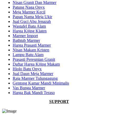
Nisan Granit Dan Marmer
Patung Naga Onyx
Meja Marmer Kecil
Papan Nama Meja Ukir
Jual Guci Abu Jenazah
Wastafel Batu Alam
Harga Kijing Klaten
Marmer Import
Bathtub Marmer
Harga Prasasti Marmer
Nisan Makam Kristen
Lampu Batu Alam
Prasasti Peresmian Granit
Daftar Harga Kijing Makam
Hiolo Batu Onyx
Jual Daun Meja Marmer
Raja Marmer Tulungagung
Gentong Kamar Mandi Minimalis
Vas Bunga Marmer
Harga Bak Mandi Teraso
SUPPORT