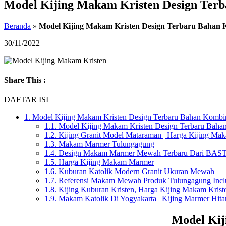
Model Kijing Makam Kristen Design Ter
Beranda
»
Model Kijing Makam Kristen Design Terbaru Bahan 
30/11/2022
Share This :
DAFTAR ISI
1.
Model Kijing Makam Kristen Design Terbaru Bahan Kombi
1.1.
Model Kijing Makam Kristen Design Terbaru Baha
1.2.
Kijing Granit Model Mataraman | Harga Kijing Mak
1.3.
Makam Marmer Tulungagung
1.4.
Design Makam Marmer Mewah Terbaru Dari BASTA 
1.5.
Harga Kijing Makam Marmer
1.6.
Kuburan Katolik Modern Granit Ukuran Mewah
1.7.
Referensi Makam Mewah Produk Tulungagung Inclu
1.8.
Kijing Kuburan Kristen, Harga Kijing Makam Kri
1.9.
Makam Katolik Di Yogyakarta | Kijing Marmer Hit
Model Kij