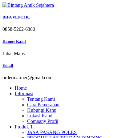
Skip
to
content
RIFA VENTI K.
0858-5262-6380
Kantor Kami
Lihat Maps
Email
ordermarmer@gmail.com
Home
Informasi
Tentang Kami
Cara Pemesanan
Hubungi Kami
Lokasi Kami
Company Profil
Produk 1
JASA PASANG POLES
PRODUK LANTAI DAN DINDING