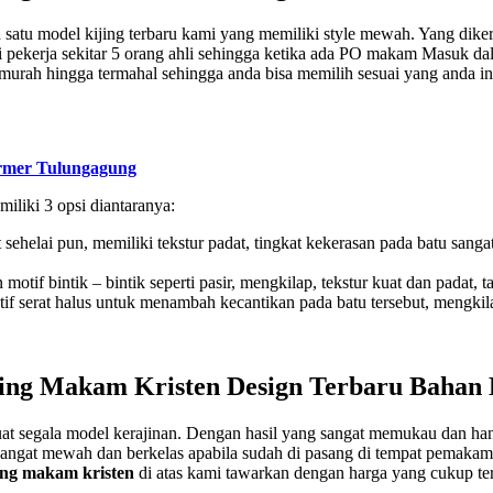
satu model kijing terbaru kami yang memiliki style mewah. Yang diker
ekerja sekitar 5 orang ahli sehingga ketika ada PO makam Masuk dala
rmurah hingga termahal sehingga anda bisa memilih sesuai yang anda i
rmer Tulungagung
liki 3 opsi diantaranya:
sehelai pun, memiliki tekstur padat, tingkat kekerasan pada batu sanga
if bintik – bintik seperti pasir, mengkilap, tekstur kuat dan padat, ta
f serat halus untuk menambah kecantikan pada batu tersebut, mengkila
ing Makam Kristen Design Terbaru Bahan
 segala model kerajinan. Dengan hasil yang sangat memukau dan hanya
sangat mewah dan berkelas apabila sudah di pasang di tempat pemakama
ing makam kristen
di atas kami tawarkan dengan harga yang cukup te