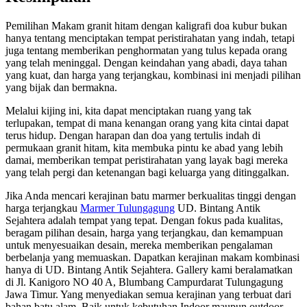
Pemilihan Makam granit hitam dengan kaligrafi doa kubur bukan
hanya tentang menciptakan tempat peristirahatan yang indah, tetapi
juga tentang memberikan penghormatan yang tulus kepada orang
yang telah meninggal. Dengan keindahan yang abadi, daya tahan
yang kuat, dan harga yang terjangkau, kombinasi ini menjadi pilihan
yang bijak dan bermakna.
Melalui kijing ini, kita dapat menciptakan ruang yang tak
terlupakan, tempat di mana kenangan orang yang kita cintai dapat
terus hidup. Dengan harapan dan doa yang tertulis indah di
permukaan granit hitam, kita membuka pintu ke abad yang lebih
damai, memberikan tempat peristirahatan yang layak bagi mereka
yang telah pergi dan ketenangan bagi keluarga yang ditinggalkan.
Jika Anda mencari kerajinan batu marmer berkualitas tinggi dengan
harga terjangkau
Marmer Tulungagung
UD. Bintang Antik
Sejahtera adalah tempat yang tepat. Dengan fokus pada kualitas,
beragam pilihan desain, harga yang terjangkau, dan kemampuan
untuk menyesuaikan desain, mereka memberikan pengalaman
berbelanja yang memuaskan. Dapatkan kerajinan makam kombinasi
hanya di UD. Bintang Antik Sejahtera. Gallery kami beralamatkan
di Jl. Kanigoro NO 40 A, Blumbang Campurdarat Tulungagung
Jawa Timur. Yang menyediakan semua kerajinan yang terbuat dari
bahan batu alam. Baik untuk kebutuhan Indoor maupun outdoor.