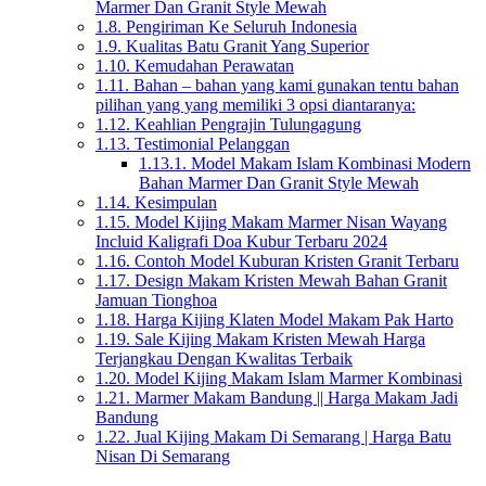
Marmer Dan Granit Style Mewah
1.8.
Pengiriman Ke Seluruh Indonesia
1.9.
Kualitas Batu Granit Yang Superior
1.10.
Kemudahan Perawatan
1.11.
Bahan – bahan yang kami gunakan tentu bahan
pilihan yang yang memiliki 3 opsi diantaranya:
1.12.
Keahlian Pengrajin Tulungagung
1.13.
Testimonial Pelanggan
1.13.1.
Model Makam Islam Kombinasi Modern
Bahan Marmer Dan Granit Style Mewah
1.14.
Kesimpulan
1.15.
Model Kijing Makam Marmer Nisan Wayang
Incluid Kaligrafi Doa Kubur Terbaru 2024
1.16.
Contoh Model Kuburan Kristen Granit Terbaru
1.17.
Design Makam Kristen Mewah Bahan Granit
Jamuan Tionghoa
1.18.
Harga Kijing Klaten Model Makam Pak Harto
1.19.
Sale Kijing Makam Kristen Mewah Harga
Terjangkau Dengan Kwalitas Terbaik
1.20.
Model Kijing Makam Islam Marmer Kombinasi
1.21.
Marmer Makam Bandung || Harga Makam Jadi
Bandung
1.22.
Jual Kijing Makam Di Semarang | Harga Batu
Nisan Di Semarang