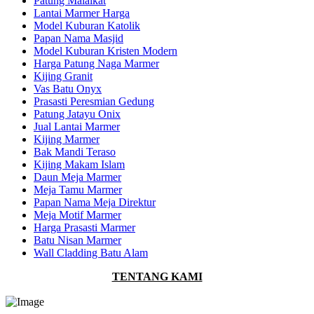
Patung Malaikat
Lantai Marmer Harga
Model Kuburan Katolik
Papan Nama Masjid
Model Kuburan Kristen Modern
Harga Patung Naga Marmer
Kijing Granit
Vas Batu Onyx
Prasasti Peresmian Gedung
Patung Jatayu Onix
Jual Lantai Marmer
Kijing Marmer
Bak Mandi Teraso
Kijing Makam Islam
Daun Meja Marmer
Meja Tamu Marmer
Papan Nama Meja Direktur
Meja Motif Marmer
Harga Prasasti Marmer
Batu Nisan Marmer
Wall Cladding Batu Alam
TENTANG KAMI