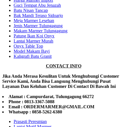
Harga Marmer Import
Guci Tempat Abu Jenazah
Batu Nisan Tancap
Bak Mandi Teraso Sidoarjo
Meja Marmer Lesehan
Jenis Marmer Tulungagung
Makam Marmer Tulungagung
Patung Ikan Koi Onyx
Lantai Marmer Murah
Onyx Table Top
Model Makam Bayi
Kaligrafi Batu Granit
CONTACT INFO
Jika Anda Merasa Kesulitan Untuk Menghubungi Customer
Service Kami, Anda Bisa Langsung Menghubungi Pusat
Layanan Dan Keluhan Customer Di Contact Di Bawah Ini
Alamat : Campurdarat, Tulungagung 66272
Phone : 0813-3367-5088
Email : ORDERMARMER@GMAIL.COM
Whatsapp : 0858-5262-6380
Prasasti Peresmian
Lantai Motif Marmer