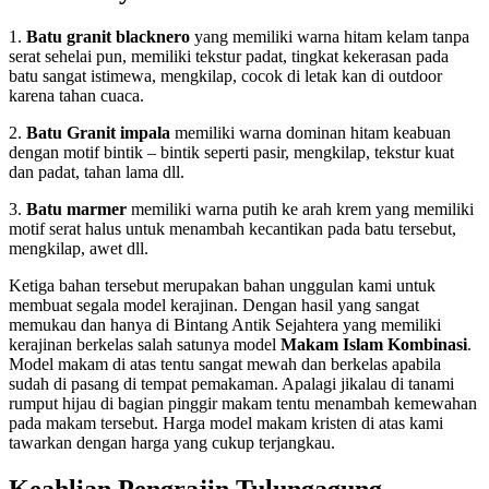
1.
Batu granit blacknero
yang memiliki warna hitam kelam tanpa
serat sehelai pun, memiliki tekstur padat, tingkat kekerasan pada
batu sangat istimewa, mengkilap, cocok di letak kan di outdoor
karena tahan cuaca.
2.
Batu Granit impala
memiliki warna dominan hitam keabuan
dengan motif bintik – bintik seperti pasir, mengkilap, tekstur kuat
dan padat, tahan lama dll.
3.
Batu marmer
memiliki warna putih ke arah krem yang memiliki
motif serat halus untuk menambah kecantikan pada batu tersebut,
mengkilap, awet dll.
Ketiga bahan tersebut merupakan bahan unggulan kami untuk
membuat segala model kerajinan. Dengan hasil yang sangat
memukau dan hanya di Bintang Antik Sejahtera yang memiliki
kerajinan berkelas salah satunya model
Makam Islam Kombinasi
.
Model makam di atas tentu sangat mewah dan berkelas apabila
sudah di pasang di tempat pemakaman. Apalagi jikalau di tanami
rumput hijau di bagian pinggir makam tentu menambah kemewahan
pada makam tersebut. Harga model makam kristen di atas kami
tawarkan dengan harga yang cukup terjangkau.