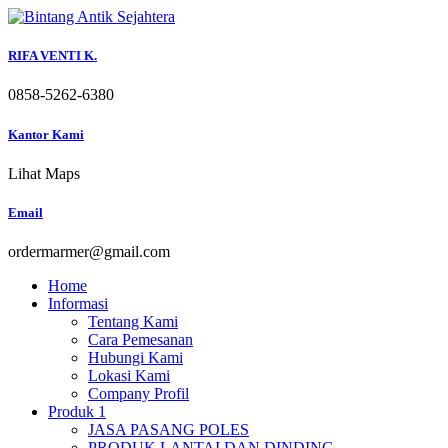
Skip
to
content
RIFA VENTI K.
0858-5262-6380
Kantor Kami
Lihat Maps
Email
ordermarmer@gmail.com
Home
Informasi
Tentang Kami
Cara Pemesanan
Hubungi Kami
Lokasi Kami
Company Profil
Produk 1
JASA PASANG POLES
PRODUK LANTAI DAN DINDING