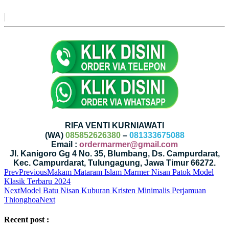
RIFA VENTI KURNIAWATI
(WA)
085852626380
–
081333675088
Email :
ordermarmer@gmail.com
Jl. Kanigoro Gg 4 No. 35, Blumbang, Ds. Campurdarat,
Kec. Campurdarat, Tulungagung, Jawa Timur 66272.
Prev
Previous
Makam Mataram Islam Marmer Nisan Patok Model
Klasik Terbaru 2024
Next
Model Batu Nisan Kuburan Kristen Minimalis Perjamuan
Thionghoa
Next
Recent post :