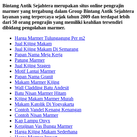
Bintang Antik Sejahtera merupakan situs online pengrajin
marmer yang tergabung dalam Group Bintang Antik Sejahtera
layanan yang terpercaya sejak tahun 2009 dan terdapat lebih
dari 50 orang pengrajin yang memiliki keahlian tersendiri
dibidang pengolahan marmer.
Harga Marmer Tulungagung Per m2
Jual Kijing Makam
Jual Kijing Makam Di Semarang
Papan Nama Meja Kerja
Patung Marmer
Jual Kijing Sragen
Motif Lantai Marmer
Papan Nama Granit
Makam Marmer Kijing
Wall Cladding Batu Andesit
Batu Nisan Marmer Hitam
Kijing Makam Marmer Murah
Makam Katolik Di Yogyakarta
Contoh Vandel Kenang Kenangan
Contoh Nisan Marmer
Kap Lampu Onyx
Kerajinan Vas Bunga Marmer
Harga Kijing Makam Sederhana