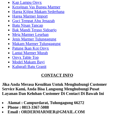
Kap Lampu Onyx
Kerajinan Vas Bunga Marmer
Harga Kijing Makam Sederhana
Harga Marmer Import
Guci Tempat Abu Jenazah
Batu Nisan Tancap
Bak Mandi Teraso Sidoarjo
Meja Marmer Lesehan
Jenis Marmer Tulungagung
Makam Marmer Tulungagung
Patung Ikan Koi Onyx
Lantai Marmer Murah
Onyx Table Top
Model Makam Bayi
Kaligrafi Batu Granit
CONTACT INFO
Jika Anda Merasa Kesulitan Untuk Menghubungi Customer
Service Kami, Anda Bisa Langsung Menghubungi Pusat
Layanan Dan Keluhan Customer Di Contact Di Bawah Ini
Alamat : Campurdarat, Tulungagung 66272
Phone : 0813-3367-5088
Email : ORDERMARMER@GMAIL.COM