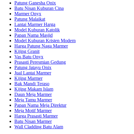
Patung Ganesha Onix
Batu Nisan Kuburan Cina
Marmer Onyx
Patung Malaikat
Lantai Marmer Harga
Model Kuburan Katolik
Papan Nama Masjid
Model Kuburan Kristen Modern
Harga Patung Naga Marmer
Kijing Granit
Vas Batu Onyx
Prasasti Peresmian Gedung
Patung Jatayu Onix
Jual Lantai Marmer
Kijing Marmer
Bak Mandi Teraso
Kijing Makam Islam
Daun Meja Marmer
Meja Tamu Marmer
Papan Nama Meja Direktur
Meja Motif Marmer
Harga Prasasti Marmer
Batu Nisan Marmer
Wall Cladding Batu Alam