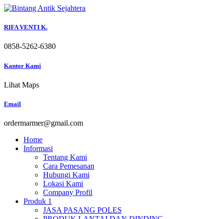
Skip
to
content
RIFA VENTI K.
0858-5262-6380
Kantor Kami
Lihat Maps
Email
ordermarmer@gmail.com
Home
Informasi
Tentang Kami
Cara Pemesanan
Hubungi Kami
Lokasi Kami
Company Profil
Produk 1
JASA PASANG POLES
PRODUK LANTAI DAN DINDING