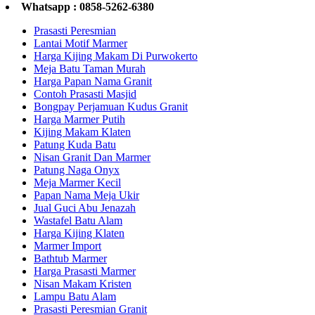
Whatsapp : 0858-5262-6380
Prasasti Peresmian
Lantai Motif Marmer
Harga Kijing Makam Di Purwokerto
Meja Batu Taman Murah
Harga Papan Nama Granit
Contoh Prasasti Masjid
Bongpay Perjamuan Kudus Granit
Harga Marmer Putih
Kijing Makam Klaten
Patung Kuda Batu
Nisan Granit Dan Marmer
Patung Naga Onyx
Meja Marmer Kecil
Papan Nama Meja Ukir
Jual Guci Abu Jenazah
Wastafel Batu Alam
Harga Kijing Klaten
Marmer Import
Bathtub Marmer
Harga Prasasti Marmer
Nisan Makam Kristen
Lampu Batu Alam
Prasasti Peresmian Granit