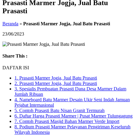
Prasasti Marmer Jogja, Jual Batu
Prasasti
Beranda
»
Prasasti Marmer Jogja, Jual Batu Prasasti
23/06/2023
Share This :
DAFTAR ISI
1.
Prasasti Marmer Jogja, Jual Batu Prasasti
2.
Prasasti Marmer Jogja, Jual Batu Prasasti
3.
Spesialis Pembuatan Prasasti Dana Desa Marmer Dalam
Jumlah Ribuan
4.
Nameboard Batu Marmer Desain Ukir Seni Indah Jamuan
Pejabat Internasional
5.
Contoh Prasasti Batu Nisan Granit Termurah
6.
Daftar Harga Prasasti Marmer | Pusat Marmer Tulungagung
7.
Contoh Prasasti Masjid Bahan Marmer Verde Import
8.
Podium Prasasti Marmer Pelayanan Pengiriman Keseluruh
Wilayah Indonesia