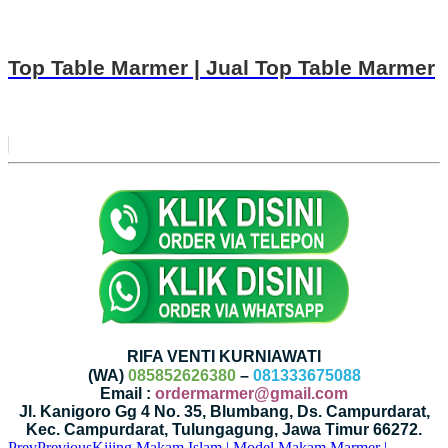
Top Table Marmer | Jual Top Table Marmer
RIFA VENTI KURNIAWATI
(WA)
085852626380
–
081333675088
Email :
ordermarmer@gmail.com
Jl. Kanigoro Gg 4 No. 35, Blumbang, Ds. Campurdarat,
Kec. Campurdarat, Tulungagung, Jawa Timur 66272.
Prev
Previous
Kijing Makam Islam | Model Makam Marmer |