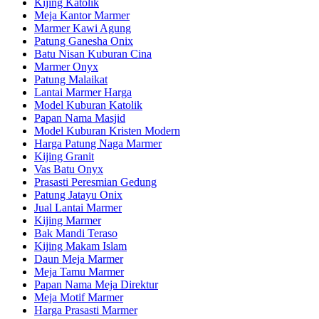
Kijing Katolik
Meja Kantor Marmer
Marmer Kawi Agung
Patung Ganesha Onix
Batu Nisan Kuburan Cina
Marmer Onyx
Patung Malaikat
Lantai Marmer Harga
Model Kuburan Katolik
Papan Nama Masjid
Model Kuburan Kristen Modern
Harga Patung Naga Marmer
Kijing Granit
Vas Batu Onyx
Prasasti Peresmian Gedung
Patung Jatayu Onix
Jual Lantai Marmer
Kijing Marmer
Bak Mandi Teraso
Kijing Makam Islam
Daun Meja Marmer
Meja Tamu Marmer
Papan Nama Meja Direktur
Meja Motif Marmer
Harga Prasasti Marmer