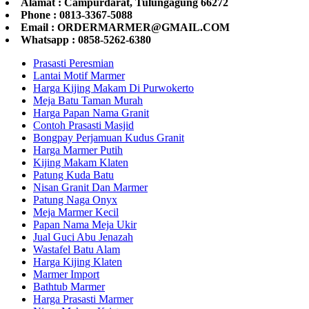
Alamat : Campurdarat, Tulungagung 66272
Phone : 0813-3367-5088
Email : ORDERMARMER@GMAIL.COM
Whatsapp : 0858-5262-6380
Prasasti Peresmian
Lantai Motif Marmer
Harga Kijing Makam Di Purwokerto
Meja Batu Taman Murah
Harga Papan Nama Granit
Contoh Prasasti Masjid
Bongpay Perjamuan Kudus Granit
Harga Marmer Putih
Kijing Makam Klaten
Patung Kuda Batu
Nisan Granit Dan Marmer
Patung Naga Onyx
Meja Marmer Kecil
Papan Nama Meja Ukir
Jual Guci Abu Jenazah
Wastafel Batu Alam
Harga Kijing Klaten
Marmer Import
Bathtub Marmer
Harga Prasasti Marmer