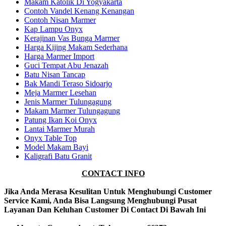
Makam Katolik Di Yogyakarta
Contoh Vandel Kenang Kenangan
Contoh Nisan Marmer
Kap Lampu Onyx
Kerajinan Vas Bunga Marmer
Harga Kijing Makam Sederhana
Harga Marmer Import
Guci Tempat Abu Jenazah
Batu Nisan Tancap
Bak Mandi Teraso Sidoarjo
Meja Marmer Lesehan
Jenis Marmer Tulungagung
Makam Marmer Tulungagung
Patung Ikan Koi Onyx
Lantai Marmer Murah
Onyx Table Top
Model Makam Bayi
Kaligrafi Batu Granit
CONTACT INFO
Jika Anda Merasa Kesulitan Untuk Menghubungi Customer
Service Kami, Anda Bisa Langsung Menghubungi Pusat
Layanan Dan Keluhan Customer Di Contact Di Bawah Ini