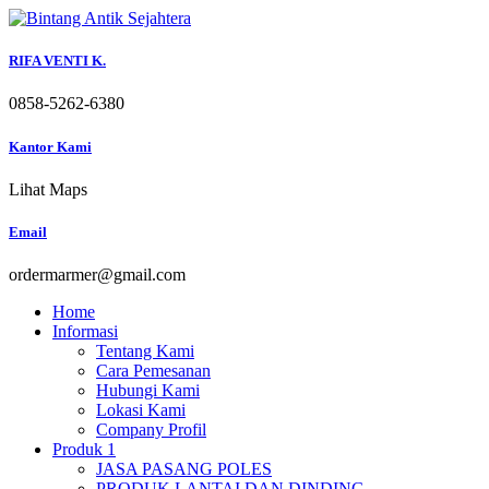
Skip
to
content
RIFA VENTI K.
0858-5262-6380
Kantor Kami
Lihat Maps
Email
ordermarmer@gmail.com
Home
Informasi
Tentang Kami
Cara Pemesanan
Hubungi Kami
Lokasi Kami
Company Profil
Produk 1
JASA PASANG POLES
PRODUK LANTAI DAN DINDING