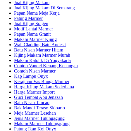
Jual Kijing Makam
Jual Kijing Makam Di Semarang
Papan Nama Meja Kerja
Patung Marmer
Jual Kijing Sragen
Motif Lantai Marmer
Papan Nama Granit
Makam Marmer Kijing
Wall Cladding Batu Andesit
Batu Nisan Marmer Hitam
Kijing Makam Marmer Murah
Makam Katolik Di Yogyakarta
Contoh Vandel Kenang Kenangan
Contoh Nisan Marmer
Kap Lampu Onyx
Kerajinan Vas Bunga Marmer
Harga Kijing Makam Sederhana
Harga Marmer Import
Guci Tempat Abu Jenazah
Batu Nisan Tancap
Bak Mandi Teraso Sidoarjo
Meja Marmer Lesehan
Jenis Marmer Tulungagung
Makam Marmer Tulungagung
Patung Ikan Koi Onyx