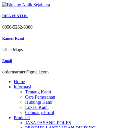
Skip
to
content
RIFA VENTI K.
0858-5262-6380
Kantor Kami
Lihat Maps
Email
ordermarmer@gmail.com
Home
Informasi
Tentang Kami
Cara Pemesanan
Hubungi Kami
Lokasi Kami
Company Profil
Produk 1
JASA PASANG POLES
PRODUK LANTAI DAN DINDING