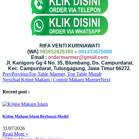
RIFA VENTI KURNIAWATI
(WA)
085852626380
–
081333675088
Email :
ordermarmer@gmail.com
Jl. Kanigoro Gg 4 No. 35, Blumbang, Ds. Campurdarat,
Kec. Campurdarat, Tulungagung, Jawa Timur 66272.
Prev
Previous
Top Table Marmer, Top Table Murah
Next
Jual Kijing Makam | Contoh Makam Marmer
Next
Recent post :
Kijing Makam Islam Berbagai Model
31/07/2026
Read More »