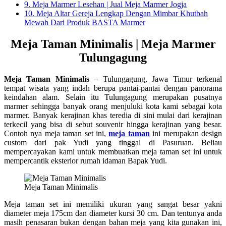
9.
Meja Marmer Lesehan | Jual Meja Marmer Jogja
10.
Meja Altar Gereja Lengkap Dengan Mimbar Khutbah
Mewah Dari Produk BASTA Marmer
Meja Taman Minimalis | Meja Marmer
Tulungagung
Meja Taman Minimalis
– Tulungagung, Jawa Timur terkenal
tempat wisata yang indah berupa pantai-pantai dengan panorama
keindahan alam. Selain itu Tulungagung merupakan pusatnya
marmer sehingga banyak orang menjuluki kota kami sebagai kota
marmer. Banyak kerajinan khas teredia di sini mulai dari kerajinan
terkecil yang bisa di sebut souvenir hingga kerajinan yang besar.
Contoh nya meja taman set ini,
meja taman
ini merupakan design
custom dari pak Yudi yang tinggal di Pasuruan. Beliau
mempercayakan kami untuk membuatkan meja taman set ini untuk
mempercantik eksterior rumah idaman Bapak Yudi.
Meja Taman Minimalis
Meja taman set ini memiliki ukuran yang sangat besar yakni
diameter meja 175cm dan diameter kursi 30 cm. Dan tentunya anda
masih penasaran bukan dengan bahan meja yang kita gunakan ini,