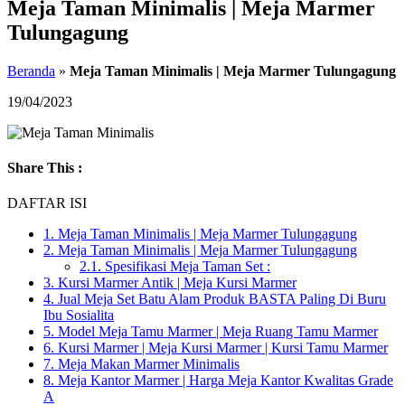
Meja Taman Minimalis | Meja Marmer
Tulungagung
Beranda
»
Meja Taman Minimalis | Meja Marmer Tulungagung
19/04/2023
Share This :
DAFTAR ISI
1.
Meja Taman Minimalis | Meja Marmer Tulungagung
2.
Meja Taman Minimalis | Meja Marmer Tulungagung
2.1.
Spesifikasi Meja Taman Set :
3.
Kursi Marmer Antik | Meja Kursi Marmer
4.
Jual Meja Set Batu Alam Produk BASTA Paling Di Buru
Ibu Sosialita
5.
Model Meja Tamu Marmer | Meja Ruang Tamu Marmer
6.
Kursi Marmer | Meja Kursi Marmer | Kursi Tamu Marmer
7.
Meja Makan Marmer Minimalis
8.
Meja Kantor Marmer | Harga Meja Kantor Kwalitas Grade
A