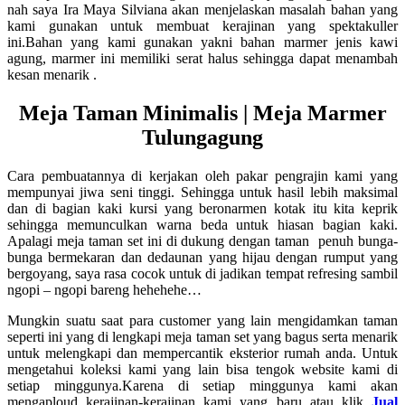
nah saya Ira Maya Silviana akan menjelaskan masalah bahan yang
kami gunakan untuk membuat kerajinan yang spektakuller
ini.Bahan yang kami gunakan yakni bahan marmer jenis kawi
agung, marmer ini memiliki serat halus sehingga dapat menambah
kesan menarik .
Meja Taman Minimalis | Meja Marmer
Tulungagung
Cara pembuatannya di kerjakan oleh pakar pengrajin kami yang
mempunyai jiwa seni tinggi. Sehingga untuk hasil lebih maksimal
dan di bagian kaki kursi yang beronarmen kotak itu kita keprik
sehingga memunculkan warna beda untuk hiasan bagian kaki.
Apalagi meja taman set ini di dukung dengan taman penuh bunga-
bunga bermekaran dan dedaunan yang hijau dengan rumput yang
bergoyang, saya rasa cocok untuk di jadikan tempat refresing sambil
ngopi – ngopi bareng hehehehe…
Mungkin suatu saat para customer yang lain mengidamkan taman
seperti ini yang di lengkapi meja taman set yang bagus serta menarik
untuk melengkapi dan mempercantik eksterior rumah anda. Untuk
mengetahui koleksi kami yang lain bisa tengok website kami di
setiap minggunya.Karena di setiap minggunya kami akan
mengaploud kerajinan-kerajinan kami yang baru atau klik
Jual