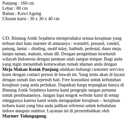
Panjang : 160 cm
Lebar : 80 cm
Bahan : Kawi Agung
Ukuran kursi : 30 x 30 x 40 cm
UD. Bintang Antik Sejahtera memproduksi semua kerajinan yang
terbuat dari batu marmer di antaranya : wastafel, prasasti, vandel,
patung, lantai – dinding, motif inlay, bathtub, pedestal, daun meja,
lampu taman, makam, nisan dll. Dengan pengiriman keseluruh
wilayah Indonesia dengan jaminan utuh sampai tempat. Bagi anda
yang ingin menambah kemewahan rumah idaman anda dengan
Meja Makan Kotak Panjang
silahkan hubungi customer sercvice
kami dengan contact person di bawah ini. Yang tentu akan di layani
dengan ramah dan sepenuh hati. Free konsultasi untuk kebutuhan
kerajinan yang anda perlukan. Dapatkan harga terjangkau hanya di
Bintang Antik Sejahtera karena kami pengrajin tangan pertama
untuk pembuatannya. Jangan lupa tengok website kami di setiap
minggunya karena kami selalu mengupdate kerajinan – kerajinan
terbaru kami yang bisa anda jadikan referensi untuk kebutuhan
indoor ataupun outdoor. Layanan ini di persembahkan oleh
Marmer Tulungagung
.