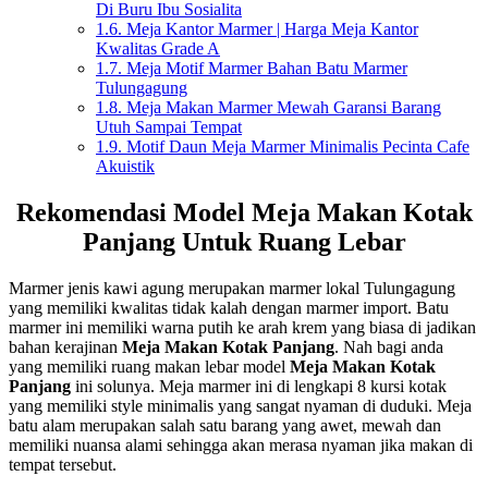
Di Buru Ibu Sosialita
1.6.
Meja Kantor Marmer | Harga Meja Kantor
Kwalitas Grade A
1.7.
Meja Motif Marmer Bahan Batu Marmer
Tulungagung
1.8.
Meja Makan Marmer Mewah Garansi Barang
Utuh Sampai Tempat
1.9.
Motif Daun Meja Marmer Minimalis Pecinta Cafe
Akuistik
Rekomendasi Model Meja Makan Kotak
Panjang Untuk Ruang Lebar
Marmer jenis kawi agung merupakan marmer lokal Tulungagung
yang memiliki kwalitas tidak kalah dengan marmer import. Batu
marmer ini memiliki warna putih ke arah krem yang biasa di jadikan
bahan kerajinan
Meja Makan Kotak Panjang
. Nah bagi anda
yang memiliki ruang makan lebar model
Meja Makan Kotak
Panjang
ini solunya. Meja marmer ini di lengkapi 8 kursi kotak
yang memiliki style minimalis yang sangat nyaman di duduki. Meja
batu alam merupakan salah satu barang yang awet, mewah dan
memiliki nuansa alami sehingga akan merasa nyaman jika makan di
tempat tersebut.