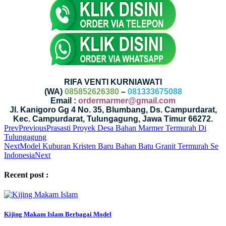
RIFA VENTI KURNIAWATI
(WA)
085852626380
–
081333675088
Email :
ordermarmer@gmail.com
Jl. Kanigoro Gg 4 No. 35, Blumbang, Ds. Campurdarat,
Kec. Campurdarat, Tulungagung, Jawa Timur 66272.
Prev
Previous
Prasasti Proyek Desa Bahan Marmer Termurah Di
Tulungagung
Next
Model Kuburan Kristen Baru Bahan Batu Granit Termurah Se
Indonesia
Next
Recent post :
Kijing Makam Islam Berbagai Model