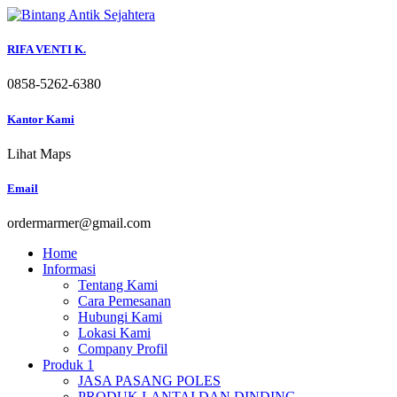
Skip
to
content
RIFA VENTI K.
0858-5262-6380
Kantor Kami
Lihat Maps
Email
ordermarmer@gmail.com
Home
Informasi
Tentang Kami
Cara Pemesanan
Hubungi Kami
Lokasi Kami
Company Profil
Produk 1
JASA PASANG POLES
PRODUK LANTAI DAN DINDING