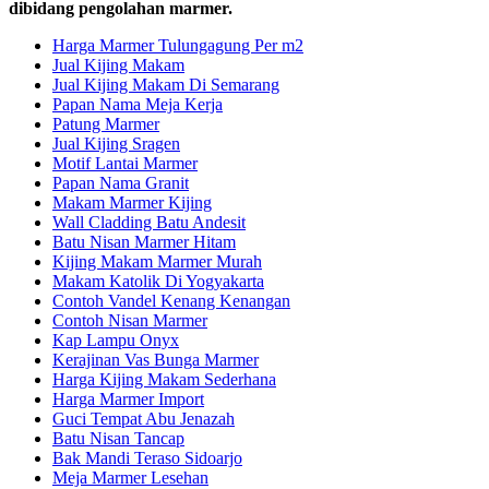
dibidang pengolahan marmer.
Harga Marmer Tulungagung Per m2
Jual Kijing Makam
Jual Kijing Makam Di Semarang
Papan Nama Meja Kerja
Patung Marmer
Jual Kijing Sragen
Motif Lantai Marmer
Papan Nama Granit
Makam Marmer Kijing
Wall Cladding Batu Andesit
Batu Nisan Marmer Hitam
Kijing Makam Marmer Murah
Makam Katolik Di Yogyakarta
Contoh Vandel Kenang Kenangan
Contoh Nisan Marmer
Kap Lampu Onyx
Kerajinan Vas Bunga Marmer
Harga Kijing Makam Sederhana
Harga Marmer Import
Guci Tempat Abu Jenazah
Batu Nisan Tancap
Bak Mandi Teraso Sidoarjo
Meja Marmer Lesehan