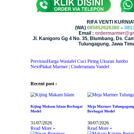
RIFA VENTI KURNIA
(WA)
085852626380
–
081
Email :
ordermarmer@gm
Jl. Kanigoro Gg 4 No. 35, Blumbang, Ds. Ca
Tulungagung, Jawa Timu
Previous
Harga Wastafel Cuci Piring Ukuran Jumbo
Next
Plakat Marmer | Cinderamata Vandel
Recent post :
Kijing Makam Islam Berbagai
Meja Marmer Tulungagun
Model
Berbagai Model
31/07/2026
30/07/2026
Read More »
Read More »