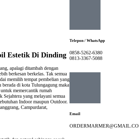
Telepon / WhatsApp
0858-5262-6380
 Estetik Di Dinding
0813-3367-5088
ang, apalagi ditambah dengan
ebih berkesan berkelas. Tak semua
ndai memilih tempat pembelian yang
tu berada di kota Tulungagung maka
r untuk memercantik rumah
ik Sejahtera yang melayani semua
 kebutuhan Indoor maupun Outdoor.
Janggrang, Campurdarat,
Email
ORDERMARMER@GMAIL.C