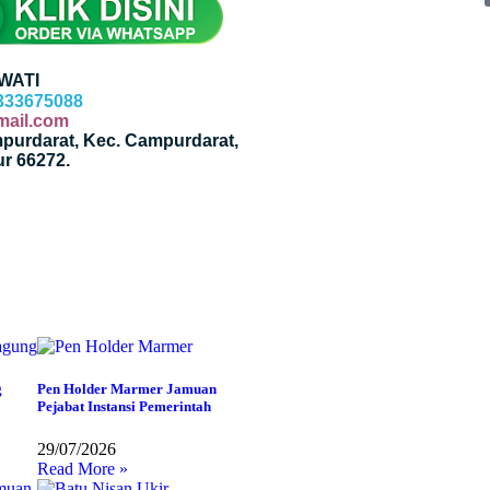
WATI
333675088
ail.com
mpurdarat, Kec. Campurdarat,
r 66272.
g
Pen Holder Marmer Jamuan
Pejabat Instansi Pemerintah
29/07/2026
Read More »