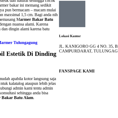
stetik dan natural sehingga cocok
Marmer bakar ini memang sedikit
nnya pun bermacam – macam mulai
lan maxsimal 1,5 cm. Bagi anda nih
k memasang M
armer Bakar Batu
 dengan nuansa alami. Karena
 dan dingin alami karena batu
Lokasi Kantor
Marmer Tulungagung
JL. KANIGORO GG 4 NO. 35
CAMPURDARAT, TULUNGAGUN
 Estetik Di Dinding
FANSPAGE KAMI
udah apabila kotor langsung saja
ntuk kalatalog ataupun lebih jelas
hubungi admin kami tentu admin
onsultasi sehingga anda bisa
 Bakar Batu Alam
.