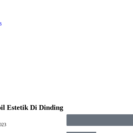
B
 Estetik Di Dinding
023