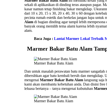
Marmer Bakar Batu Alam
ini memiliki kesan yang e
sekali di aplikasikan di dinding teras ataupun pagar. 
kasar namun tetap finishing bakar mengkilap. Ukura
dari 10 x 20, 15 x 30, 20 x 40, 30 x 60 dengan keteba
pecinta rumah estetik dan berkelas jangan lupa untu
Alam
di bagian dinding agar tampil lebih mempesona
banyak orang memilih tema alami karena lebih nyaman
alam.
Baca Juga :
Lantai Marmer Lokal Terbaik 
Marmer Bakar Batu Alam Tampil
Marmer Bakar Batu Alam
Dan untuk masalah perawatan batu marmer sangatlah m
dibersihkan agar batu kembali bersih dan mengkilap. U
mengenai
Marmer Bakar Batu Alam
langsung saja 
kami akan membantu kebetuhan anda. Dan disini free k
leluasa bertanya – tanya mengenai kubutuhan
Marmer
Marmer Bakar Batu Alam