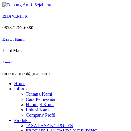
Skip
to
content
RIFA VENTI K.
0858-5262-6380
Kantor Kami
Lihat Maps
Email
ordermarmer@gmail.com
Home
Informasi
Tentang Kami
Cara Pemesanan
Hubungi Kami
Lokasi Kami
Company Profil
Produk 1
JASA PASANG POLES
PRODUK LANTAI DAN DINDING