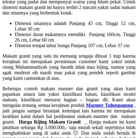
tekstur yang padat dan mempunyai warna yang hitam pekat. Untuk
dimensi makam granit ini hanya terdiri 2 macam yakni sadar makam
dan nisannya yang berbentuk kotak.
Dimensi nisannya adalah Panjang 45 cm, Tinggi 12 cm,
Lebar 30 cm
Dimensi dasar makamnya memiliki Panjang 160cm, Tinggi
26 cm, Lebar 60 cm
Dimensi tempat tabur bunga Panjang 107 cm, Lebar 37 cm
Makam granit yang satu ini memang sengaja dibuat 1 trap karena
kerajinan ini merupakan permintaan customer kami yakni untuk
orang Muhammadiyah yang fanatik tidak mau kijing, namun yang
agak moderat sih masih mau pakai yang pendek seperti gambar
yang kami cantumkan di atas.
Beberapa contoh makam marmer dan granit yang akan kami
paparkan antara lain yakni klasifikasi bahan, klasifikasi model
makam, klasifikasi menurut bagian – bagian dll. Kami akan
mengulas tentang semua kerajinan produk
Marmer Tulungagung
,
jadi jangan sampai beranjak ketempat lain karena ini merupakan
keahlian kami dalam hal pembuatan makam marmer dan makam
granit.
Harga Kijing Makam Granit
_ Harga makam ini kami
jatuhkan seharga Rp 3.000.000,- saja murah sekali sepertinya tidak
menghabiskan uang di saku anda 🙂 Dan anda sudah berada di