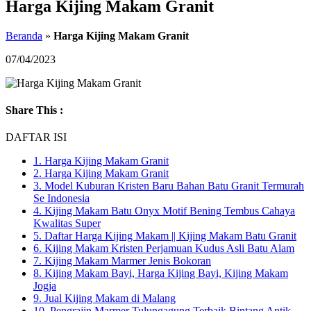
Harga Kijing Makam Granit
Beranda
»
Harga Kijing Makam Granit
07/04/2023
Share This :
DAFTAR ISI
1.
Harga Kijing Makam Granit
2.
Harga Kijing Makam Granit
3.
Model Kuburan Kristen Baru Bahan Batu Granit Termurah
Se Indonesia
4.
Kijing Makam Batu Onyx Motif Bening Tembus Cahaya
Kwalitas Super
5.
Daftar Harga Kijing Makam || Kijing Makam Batu Granit
6.
Kijing Makam Kristen Perjamuan Kudus Asli Batu Alam
7.
Kijing Makam Marmer Jenis Bokoran
8.
Kijing Makam Bayi, Harga Kijing Bayi, Kijing Makam
Jogja
9.
Jual Kijing Makam di Malang
10.
Pengrajin Marmer Tulungagung Terbaik Bintang Antik