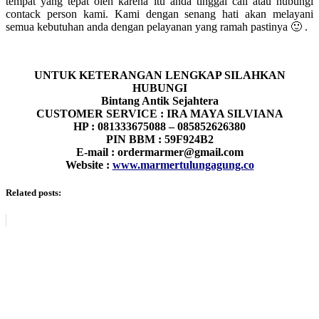
tempat yang tepat oleh karena itu anda tinggal call atau hubungi
contack person kami. Kami dengan senang hati akan melayani
semua kebutuhan anda dengan pelayanan yang ramah pastinya 🙂 .
UNTUK KETERANGAN LENGKAP SILAHKAN
HUBUNGI
Bintang Antik Sejahtera
CUSTOMER SERVICE : IRA MAYA SILVIANA
HP : 081333675088 – 085852626380
PIN BBM : 59F924B2
E-mail : ordermarmer@gmail.com
Website :
www.marmertulungagung.co
Related posts: