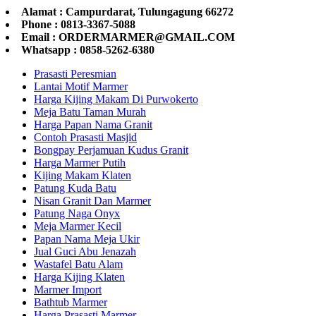
Alamat : Campurdarat, Tulungagung 66272
Phone : 0813-3367-5088
Email : ORDERMARMER@GMAIL.COM
Whatsapp : 0858-5262-6380
Prasasti Peresmian
Lantai Motif Marmer
Harga Kijing Makam Di Purwokerto
Meja Batu Taman Murah
Harga Papan Nama Granit
Contoh Prasasti Masjid
Bongpay Perjamuan Kudus Granit
Harga Marmer Putih
Kijing Makam Klaten
Patung Kuda Batu
Nisan Granit Dan Marmer
Patung Naga Onyx
Meja Marmer Kecil
Papan Nama Meja Ukir
Jual Guci Abu Jenazah
Wastafel Batu Alam
Harga Kijing Klaten
Marmer Import
Bathtub Marmer
Harga Prasasti Marmer