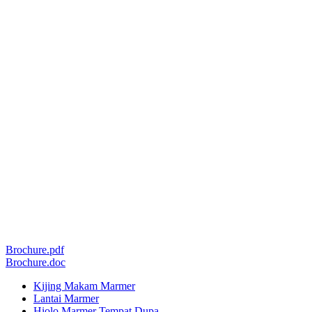
Brochure.pdf
Brochure.doc
Kijing Makam Marmer
Lantai Marmer
Hiolo Marmer Tempat Dupa