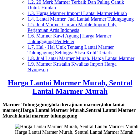
1.2.
20 Merk Marmer Terbaik Dan Paling Cantik
Untuk Hunian
1.3.
Harga Marmer Import | Lantai Marmer Murah
1.4.
Lantai Marmer, Jual Lantai Marmer Tulungagung
1.5.
Jual Marmer Carrara Marble Import Italy
Perjamuan Artis Indonesia
1.6.
Marmer Kawi Agung | Harga Marmer
Tulungagung Per Meter
1.7.
Hal - Hal Unik Tentang Lantai Marmer
Tulungagung Sehingga Sisca Kohl Tertarik
1.8.
Jual Lantai Marmer Murah, Harga Lantai Marmer
1.9.
Marmer Kristalin Kwalitas Import Harga
Nyungsep
Harga Lantai Marmer Murah,
Sentral
Lantai Marmer Murah
Marmer Tulungagung,toko kerajinan marmer,toko lantai
marmer,Harga Lantai Marmer Murah,Sentral Lantai Marmer
Murah,lantai marmer tulungagung
Harga Lantai Marmer Murah, Sentral Lantai Marmer Murah