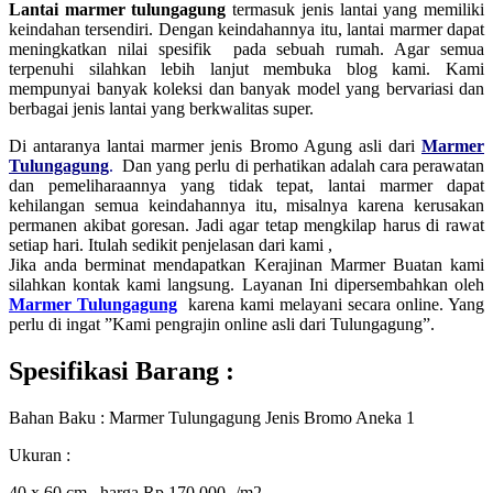
Lantai marmer tulungagung
termasuk jenis lantai yang memiliki
keindahan tersendiri. Dengan keindahannya itu, lantai marmer dapat
meningkatkan nilai spesifik pada sebuah rumah. Agar semua
terpenuhi silahkan lebih lanjut membuka blog kami. Kami
mempunyai banyak koleksi dan banyak model yang bervariasi dan
berbagai jenis lantai yang berkwalitas super.
Di antaranya lantai marmer jenis Bromo Agung asli dari
Marmer
Tulungagung
.
Dan yang perlu di perhatikan adalah cara perawatan
dan pemeliharaannya yang tidak tepat, lantai marmer dapat
kehilangan semua keindahannya itu, misalnya karena kerusakan
permanen akibat goresan. Jadi agar tetap mengkilap harus di rawat
setiap hari. Itulah sedikit penjelasan dari kami ,
Jika anda berminat mendapatkan Kerajinan Marmer Buatan kami
silahkan kontak kami langsung. Layanan Ini dipersembahkan oleh
Marmer Tulungagung
karena kami melayani secara online. Yang
perlu di ingat ”Kami pengrajin online asli dari Tulungagung”.
Spesifikasi Barang :
Bahan Baku : Marmer Tulungagung Jenis Bromo Aneka 1
Ukuran :
40 x 60 cm , harga Rp 170.000,-/m2