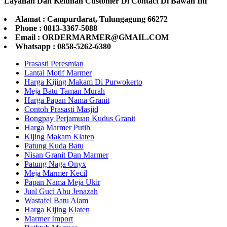
Layanan Dan Keluhan Customer Di Contact Di Bawah Ini
Alamat : Campurdarat, Tulungagung 66272
Phone : 0813-3367-5088
Email : ORDERMARMER@GMAIL.COM
Whatsapp : 0858-5262-6380
Prasasti Peresmian
Lantai Motif Marmer
Harga Kijing Makam Di Purwokerto
Meja Batu Taman Murah
Harga Papan Nama Granit
Contoh Prasasti Masjid
Bongpay Perjamuan Kudus Granit
Harga Marmer Putih
Kijing Makam Klaten
Patung Kuda Batu
Nisan Granit Dan Marmer
Patung Naga Onyx
Meja Marmer Kecil
Papan Nama Meja Ukir
Jual Guci Abu Jenazah
Wastafel Batu Alam
Harga Kijing Klaten
Marmer Import