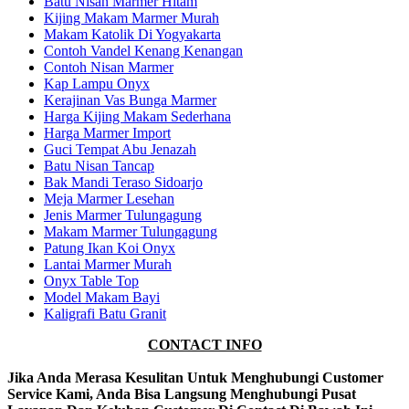
Batu Nisan Marmer Hitam
Kijing Makam Marmer Murah
Makam Katolik Di Yogyakarta
Contoh Vandel Kenang Kenangan
Contoh Nisan Marmer
Kap Lampu Onyx
Kerajinan Vas Bunga Marmer
Harga Kijing Makam Sederhana
Harga Marmer Import
Guci Tempat Abu Jenazah
Batu Nisan Tancap
Bak Mandi Teraso Sidoarjo
Meja Marmer Lesehan
Jenis Marmer Tulungagung
Makam Marmer Tulungagung
Patung Ikan Koi Onyx
Lantai Marmer Murah
Onyx Table Top
Model Makam Bayi
Kaligrafi Batu Granit
CONTACT INFO
Jika Anda Merasa Kesulitan Untuk Menghubungi Customer
Service Kami, Anda Bisa Langsung Menghubungi Pusat