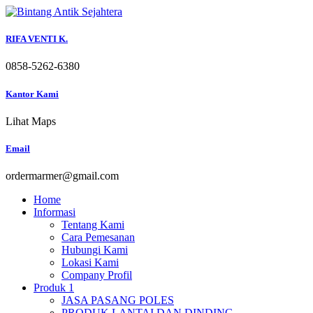
Skip
to
content
RIFA VENTI K.
0858-5262-6380
Kantor Kami
Lihat Maps
Email
ordermarmer@gmail.com
Home
Informasi
Tentang Kami
Cara Pemesanan
Hubungi Kami
Lokasi Kami
Company Profil
Produk 1
JASA PASANG POLES
PRODUK LANTAI DAN DINDING