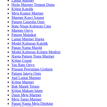
Lantai Marmer
Hiolo Marmer Tempat Dupa
Kijing Katolik
Meja Kantor Marmer
Marmer Kawi Agung
Patung Ganesha Onix
Batu Nisan Kuburan Cina
Marmer Onyx
Patung Malaikat
Lantai Marmer Harga
Model Kuburan Katolik
Papan Nama Masjid
Model Kuburan Kristen Modern
Harga Patung Naga Marmer
Kijing Granit
Vas Batu Onyx
Prasasti Peresmian Gedung
Patung Jatayu Onix
Jual Lantai Marmer
Kijing Marmer
Bak Mandi Teraso
Kijing Makam Islam
Daun Meja Marmer
Meja Tamu Marmer
Papan Nama Meja Direktur