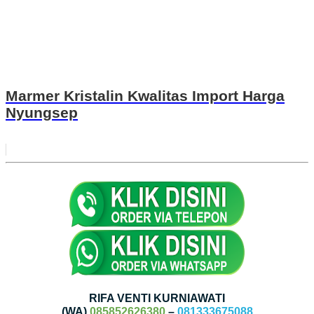
Marmer Kristalin Kwalitas Import Harga
Nyungsep
RIFA VENTI KURNIAWATI
(WA)
085852626380
–
081333675088