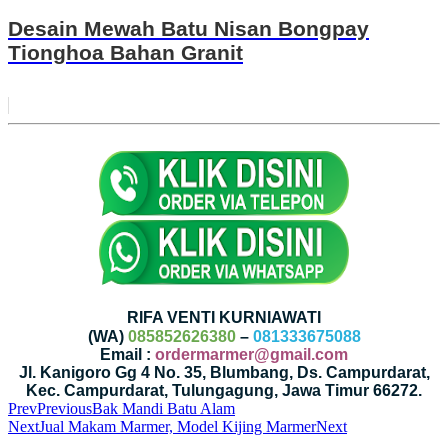
Desain Mewah Batu Nisan Bongpay
Tionghoa Bahan Granit
RIFA VENTI KURNIAWATI
(WA)
085852626380
–
081333675088
Email :
ordermarmer@gmail.com
Jl. Kanigoro Gg 4 No. 35, Blumbang, Ds. Campurdarat,
Kec. Campurdarat, Tulungagung, Jawa Timur 66272.
Prev
Previous
Bak Mandi Batu Alam
Next
Jual Makam Marmer, Model Kijing Marmer
Next