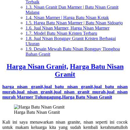
Terbaik
1.3.
Nisan Granit Dan Marmer | Batu Nisan Granit
Malang
1.4.
Nisan Marmer | Harga Batu Nisan Kotak
1.5.
Harga Batu Nisan Marmer | Batu Nisan Sidoarjo
1.6.
Jual Nisan Marmer, Harga Nisan Marmer
1.7.
Model Batu Nisan Kristen Terbaru
1.8.
Jual Nisan Bongpay Granit Kristen Berbagai
Ukuran
1.9.
Desain Mewah Batu Nisan Bongpay Tionghoa
Bahan Granit
Harga Nisan Granit,
Harga Batu Nisan
Granit
harga nisan granit,jual batu nisan granit,jual batu nisan
murah,jual nisan granit,jual nisan granit murah,jual nisan
murah Marmer Tulungagung,Harga Batu Nisan Granit
Harga Batu Nisan Granit
Kali ini saya menawarkan nisan granite, nisan seperti ini cocok
untuk makam keluarga kita yang sudah kembali kerahmattulloh