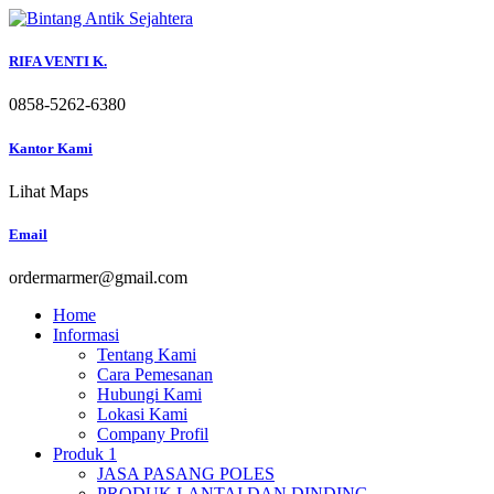
Skip
to
content
RIFA VENTI K.
0858-5262-6380
Kantor Kami
Lihat Maps
Email
ordermarmer@gmail.com
Home
Informasi
Tentang Kami
Cara Pemesanan
Hubungi Kami
Lokasi Kami
Company Profil
Produk 1
JASA PASANG POLES
PRODUK LANTAI DAN DINDING