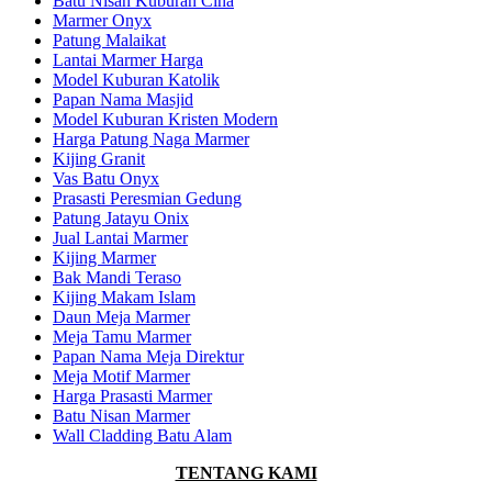
Batu Nisan Kuburan Cina
Marmer Onyx
Patung Malaikat
Lantai Marmer Harga
Model Kuburan Katolik
Papan Nama Masjid
Model Kuburan Kristen Modern
Harga Patung Naga Marmer
Kijing Granit
Vas Batu Onyx
Prasasti Peresmian Gedung
Patung Jatayu Onix
Jual Lantai Marmer
Kijing Marmer
Bak Mandi Teraso
Kijing Makam Islam
Daun Meja Marmer
Meja Tamu Marmer
Papan Nama Meja Direktur
Meja Motif Marmer
Harga Prasasti Marmer
Batu Nisan Marmer
Wall Cladding Batu Alam
TENTANG KAMI