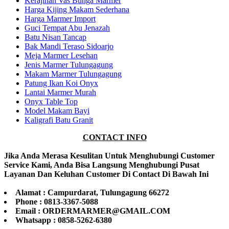
Kerajinan Vas Bunga Marmer
Harga Kijing Makam Sederhana
Harga Marmer Import
Guci Tempat Abu Jenazah
Batu Nisan Tancap
Bak Mandi Teraso Sidoarjo
Meja Marmer Lesehan
Jenis Marmer Tulungagung
Makam Marmer Tulungagung
Patung Ikan Koi Onyx
Lantai Marmer Murah
Onyx Table Top
Model Makam Bayi
Kaligrafi Batu Granit
CONTACT INFO
Jika Anda Merasa Kesulitan Untuk Menghubungi Customer
Service Kami, Anda Bisa Langsung Menghubungi Pusat
Layanan Dan Keluhan Customer Di Contact Di Bawah Ini
Alamat : Campurdarat, Tulungagung 66272
Phone : 0813-3367-5088
Email : ORDERMARMER@GMAIL.COM
Whatsapp : 0858-5262-6380