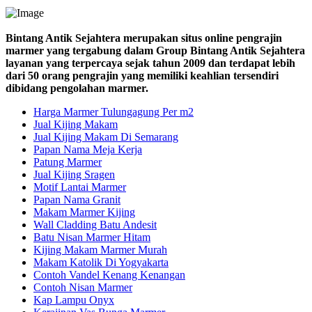
Bintang Antik Sejahtera merupakan situs online pengrajin
marmer yang tergabung dalam Group Bintang Antik Sejahtera
layanan yang terpercaya sejak tahun 2009 dan terdapat lebih
dari 50 orang pengrajin yang memiliki keahlian tersendiri
dibidang pengolahan marmer.
Harga Marmer Tulungagung Per m2
Jual Kijing Makam
Jual Kijing Makam Di Semarang
Papan Nama Meja Kerja
Patung Marmer
Jual Kijing Sragen
Motif Lantai Marmer
Papan Nama Granit
Makam Marmer Kijing
Wall Cladding Batu Andesit
Batu Nisan Marmer Hitam
Kijing Makam Marmer Murah
Makam Katolik Di Yogyakarta
Contoh Vandel Kenang Kenangan
Contoh Nisan Marmer
Kap Lampu Onyx