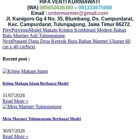
RIFA VENTI KURNIAWATI
(WA)
085852626380
–
081333675088
Email :
ordermarmer@gmail.com
Jl. Kanigoro Gg 4 No. 35, Blumbang, Ds. Campurdarat,
Kec. Campurdarat, Tulungagung, Jawa Timur 66272.
Prev
Previous
Model Makam Kristen Kombinasi Modern Bahan
Batu Marmer Asli Tulungagung
Next
Prasasti Dana Desa Keresik Bura Bahan Marmer Ukuran 60
cm x 40 cm
Next
Recent post :
Kijing Makam Islam Berbagai Model
31/07/2026
Read More »
Meja Marmer Tulungagung Berbagai Model
30/07/2026
Read More »