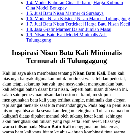
1.4.
Model Kuburan Cina Terbaru | Harga Kuburan
Cina Model Bongpay
1.5.
Jual Batu Nisan Marmer di Surabaya
1.6.
Model Nisan Kristen | Nisan Marmer Tulungagung
1.7.
Jual Batu Nisan Terdekat | Harga Batu Nisan Kecil
1.8.
Jasa Grafir Marmer Dalam Jumlah Masal
1.9.
Nisan Batu Kali Model Minimalis Asli
Tulungagung
Inspirasi Nisan Batu Kali Minimalis
Termurah di Tulungagung
Kali ini saya akan membahas tentang
Nisan Batu Kali
. Batu kali
biasanya banyak digunakan untuk produksi wastafel dan pedestal,
akan tetapi sekarang banyak juga masyarakat menggunakan batu
kali sebagai bahan dasar batu nisan. Seperti batu nisan dibawah ini,
salah satu pemesanan nisan dari customer kami, meskipun
menggunakan batu kali yang terlihat simple, minimalis dan elegan
tapi sangat menarik saat kita memandangnya. Pada bagian penulisan
nisan juga bisa anda sesuaikan dengan keinginan. Tulisan nama dan
kaligrafi diatas dipahat manual oleh tukang letter kami, sehingga
akan menghasilkan tulisan yang rapi serta lebih awet. Biasanya
warna tulisan pada
Nisan Batu Kali
menggunakan tinta emas,
warna batu kali yang hitam ke abu – abuan kombinasi tinta warna