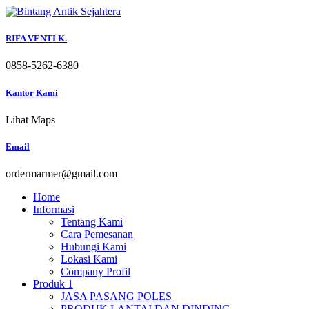
Skip
to
content
RIFA VENTI K.
0858-5262-6380
Kantor Kami
Lihat Maps
Email
ordermarmer@gmail.com
Home
Informasi
Tentang Kami
Cara Pemesanan
Hubungi Kami
Lokasi Kami
Company Profil
Produk 1
JASA PASANG POLES
PRODUK LANTAI DAN DINDING