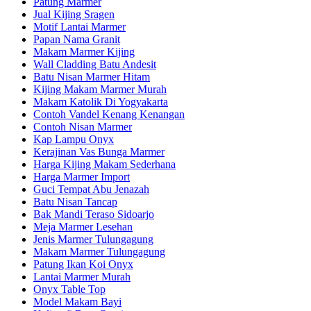
Patung Marmer
Jual Kijing Sragen
Motif Lantai Marmer
Papan Nama Granit
Makam Marmer Kijing
Wall Cladding Batu Andesit
Batu Nisan Marmer Hitam
Kijing Makam Marmer Murah
Makam Katolik Di Yogyakarta
Contoh Vandel Kenang Kenangan
Contoh Nisan Marmer
Kap Lampu Onyx
Kerajinan Vas Bunga Marmer
Harga Kijing Makam Sederhana
Harga Marmer Import
Guci Tempat Abu Jenazah
Batu Nisan Tancap
Bak Mandi Teraso Sidoarjo
Meja Marmer Lesehan
Jenis Marmer Tulungagung
Makam Marmer Tulungagung
Patung Ikan Koi Onyx
Lantai Marmer Murah
Onyx Table Top
Model Makam Bayi