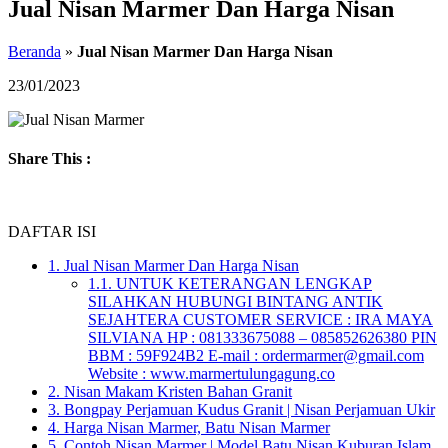
Jual Nisan Marmer Dan Harga Nisan
Beranda
»
Jual Nisan Marmer Dan Harga Nisan
23/01/2023
Share This :
DAFTAR ISI
1.
Jual Nisan Marmer Dan Harga Nisan
1.1.
UNTUK KETERANGAN LENGKAP
SILAHKAN HUBUNGI BINTANG ANTIK
SEJAHTERA CUSTOMER SERVICE : IRA MAYA
SILVIANA HP : 081333675088 – 085852626380 PIN
BBM : 59F924B2 E-mail : ordermarmer@gmail.com
Website : www.marmertulungagung.co
2.
Nisan Makam Kristen Bahan Granit
3.
Bongpay Perjamuan Kudus Granit | Nisan Perjamuan Ukir
4.
Harga Nisan Marmer, Batu Nisan Marmer
5.
Contoh Nisan Marmer | Model Batu Nisan Kuburan Islam