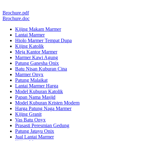
Brochure.pdf
Brochure.doc
Kijing Makam Marmer
Lantai Marmer
Hiolo Marmer Tempat Dupa
Kijing Katolik
Meja Kantor Marmer
Marmer Kawi Agung
Patung Ganesha Onix
Batu Nisan Kuburan Cina
Marmer Onyx
Patung Malaikat
Lantai Marmer Harga
Model Kuburan Katolik
Papan Nama Masjid
Model Kuburan Kristen Modern
Harga Patung Naga Marmer
Kijing Granit
Vas Batu Onyx
Prasasti Peresmian Gedung
Patung Jatayu Onix
Jual Lantai Marmer