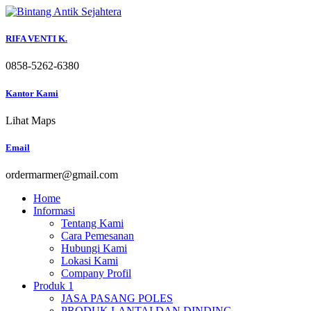
Skip
to
content
RIFA VENTI K.
0858-5262-6380
Kantor Kami
Lihat Maps
Email
ordermarmer@gmail.com
Home
Informasi
Tentang Kami
Cara Pemesanan
Hubungi Kami
Lokasi Kami
Company Profil
Produk 1
JASA PASANG POLES
PRODUK LANTAI DAN DINDING