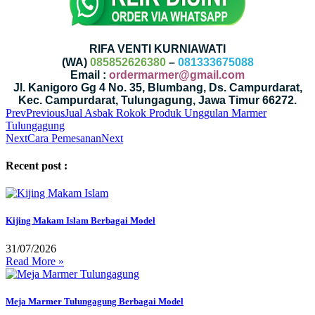
RIFA VENTI KURNIAWATI
(WA)
085852626380
–
081333675088
Email :
ordermarmer@gmail.com
Jl. Kanigoro Gg 4 No. 35, Blumbang, Ds. Campurdarat,
Kec. Campurdarat, Tulungagung, Jawa Timur 66272.
Prev
Previous
Jual Asbak Rokok Produk Unggulan Marmer
Tulungagung
Next
Cara Pemesanan
Next
Recent post :
Kijing Makam Islam Berbagai Model
31/07/2026
Read More »
Meja Marmer Tulungagung Berbagai Model