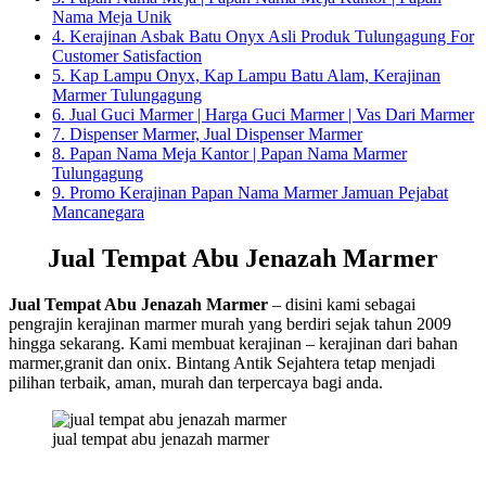
Nama Meja Unik
4.
Kerajinan Asbak Batu Onyx Asli Produk Tulungagung For
Customer Satisfaction
5.
Kap Lampu Onyx, Kap Lampu Batu Alam, Kerajinan
Marmer Tulungagung
6.
Jual Guci Marmer | Harga Guci Marmer | Vas Dari Marmer
7.
Dispenser Marmer, Jual Dispenser Marmer
8.
Papan Nama Meja Kantor | Papan Nama Marmer
Tulungagung
9.
Promo Kerajinan Papan Nama Marmer Jamuan Pejabat
Mancanegara
Jual Tempat Abu Jenazah Marmer
Jual Tempat Abu Jenazah Marmer
– disini kami sebagai
pengrajin kerajinan marmer murah yang berdiri sejak tahun 2009
hingga sekarang. Kami membuat kerajinan – kerajinan dari bahan
marmer,granit dan onix. Bintang Antik Sejahtera tetap menjadi
pilihan terbaik, aman, murah dan terpercaya bagi anda.
jual tempat abu jenazah marmer