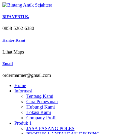
Skip
to
content
RIFA VENTI K.
0858-5262-6380
Kantor Kami
Lihat Maps
Email
ordermarmer@gmail.com
Home
Informasi
Tentang Kami
Cara Pemesanan
Hubungi Kami
Lokasi Kami
Company Profil
Produk 1
JASA PASANG POLES
PRODUK LANTAI DAN DINDING