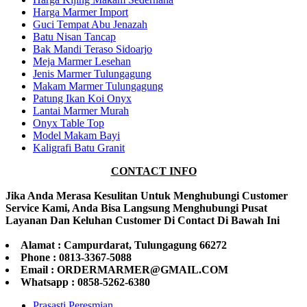
Harga Marmer Import
Guci Tempat Abu Jenazah
Batu Nisan Tancap
Bak Mandi Teraso Sidoarjo
Meja Marmer Lesehan
Jenis Marmer Tulungagung
Makam Marmer Tulungagung
Patung Ikan Koi Onyx
Lantai Marmer Murah
Onyx Table Top
Model Makam Bayi
Kaligrafi Batu Granit
CONTACT INFO
Jika Anda Merasa Kesulitan Untuk Menghubungi Customer
Service Kami, Anda Bisa Langsung Menghubungi Pusat
Layanan Dan Keluhan Customer Di Contact Di Bawah Ini
Alamat : Campurdarat, Tulungagung 66272
Phone : 0813-3367-5088
Email : ORDERMARMER@GMAIL.COM
Whatsapp : 0858-5262-6380
Prasasti Peresmian