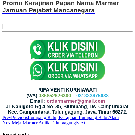
Promo Kerajinan Papan Nama Marmer
Jamuan Pejabat Mancanegara
RIFA VENTI KURNIAWATI
(WA)
085852626380
–
081333675088
Email :
ordermarmer@gmail.com
Jl. Kanigoro Gg 4 No. 35, Blumbang, Ds. Campurdarat,
Kec. Campurdarat, Tulungagung, Jawa Timur 66272.
Prev
Previous
Lumpang Batu, Kerajinan Lumpang Batu Alam
Next
Meja Marmer Antik Tulungagung
Next
Recent post :