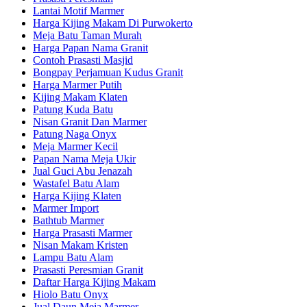
Lantai Motif Marmer
Harga Kijing Makam Di Purwokerto
Meja Batu Taman Murah
Harga Papan Nama Granit
Contoh Prasasti Masjid
Bongpay Perjamuan Kudus Granit
Harga Marmer Putih
Kijing Makam Klaten
Patung Kuda Batu
Nisan Granit Dan Marmer
Patung Naga Onyx
Meja Marmer Kecil
Papan Nama Meja Ukir
Jual Guci Abu Jenazah
Wastafel Batu Alam
Harga Kijing Klaten
Marmer Import
Bathtub Marmer
Harga Prasasti Marmer
Nisan Makam Kristen
Lampu Batu Alam
Prasasti Peresmian Granit
Daftar Harga Kijing Makam
Hiolo Batu Onyx
Jual Daun Meja Marmer