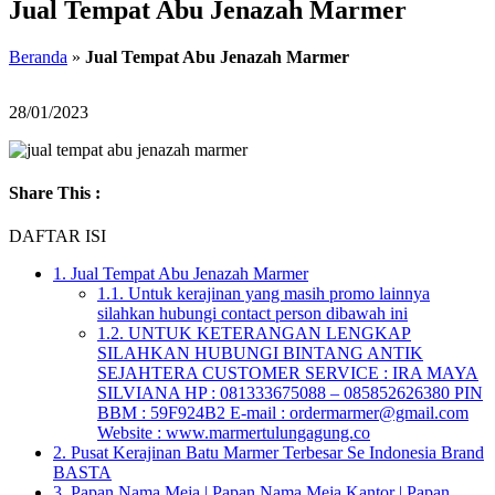
Jual Tempat Abu Jenazah Marmer
Beranda
»
Jual Tempat Abu Jenazah Marmer
28/01/2023
Share This :
DAFTAR ISI
1.
Jual Tempat Abu Jenazah Marmer
1.1.
Untuk kerajinan yang masih promo lainnya
silahkan hubungi contact person dibawah ini
1.2.
UNTUK KETERANGAN LENGKAP
SILAHKAN HUBUNGI BINTANG ANTIK
SEJAHTERA CUSTOMER SERVICE : IRA MAYA
SILVIANA HP : 081333675088 – 085852626380 PIN
BBM : 59F924B2 E-mail : ordermarmer@gmail.com
Website : www.marmertulungagung.co
2.
Pusat Kerajinan Batu Marmer Terbesar Se Indonesia Brand
BASTA
3.
Papan Nama Meja | Papan Nama Meja Kantor | Papan