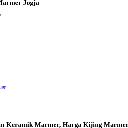
Marmer Jogja
a
gung
 Keramik Marmer, Harga Kijing Marmer