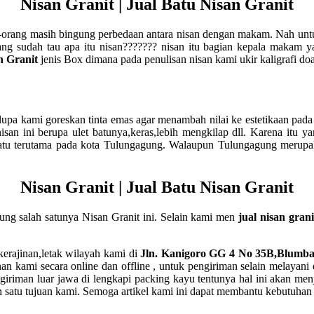
Nisan Granit | Jual Batu Nisan Granit
ang-orang masih bingung perbedaan antara nisan dengan makam. Nah unt
ang sudah tau apa itu nisan??????? nisan itu bagian kepala makam y
n Granit
jenis Box dimana pada penulisan nisan kami ukir kaligrafi do
ak lupa kami goreskan tinta emas agar menambah nilai ke estetikaan pada
isan ini berupa ulet batunya,keras,lebih mengkilap dll. Karena itu
batu terutama pada kota Tulungagung. Walaupun Tulungagung merupa
Nisan Granit | Jual Batu Nisan Granit
ng salah satunya Nisan Granit ini. Selain kami men
jual nisan grani
erajinan,letak wilayah kami di
Jln. Kanigoro GG 4 No 35B,Blumb
 kami secara online dan offline , untuk pengiriman selain melayani
iriman luar jawa di lengkapi packing kayu tentunya hal ini akan me
satu tujuan kami. Semoga artikel kami ini dapat membantu kebutuhan