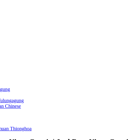
agung
Tulungagung
an Chinese
amuan Thionghoa