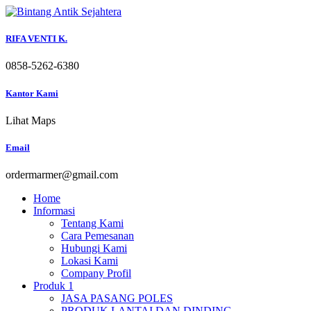
Skip
to
content
RIFA VENTI K.
0858-5262-6380
Kantor Kami
Lihat Maps
Email
ordermarmer@gmail.com
Home
Informasi
Tentang Kami
Cara Pemesanan
Hubungi Kami
Lokasi Kami
Company Profil
Produk 1
JASA PASANG POLES
PRODUK LANTAI DAN DINDING