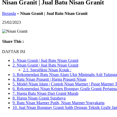
Nisan Granit | Jual Batu Nisan Granit
Beranda
»
Nisan Granit | Jual Batu Nisan Granit
25/02/2023
Share This :
DAFTAR ISI
1.
Nisan Granit | Jual Batu Nisan Granit
2.
Nisan Granit | Jual Batu Nisan Granit
2.1.
Spesifikisi Nisan Kotak :
3.
Rekomendasi Batu Nisan Alam Ukir Minimalis Asli Tulung
4.
Batu Nisan Prasasti | Harga Prasasti Nisan
5.
Model Nisan Islam | Contoh Nisan Marmer | Pusat Marmer 
6.
Rekomendasi Nisan Kristen Bongpay Grafir Granit Perjamu
7.
Harga Batu Nisan Dari Granit Murah
8.
Harga Nisan Granit Surabaya
9.
Batu Nisan Marmer Putih, Nisan Marmer Yogyakarta
10.
Jual Nisan Bongpay Granit Salib Dengan Teknik Grafir J