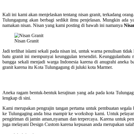
Kali ini kami akan menjelaskan tentang nisan granit, terkadang or
Tulungagung akan berbagi sedikit ilmu penjelasan. Mungkin ada y
namakan nisan. Nisan yang kami posting di bawah ini namanya
Nisa
Nisan Granit
Jadi terlihat islami sekali pada nisan ini, untuk warna penulisan tid
batu granit ini mempunyai keunggulan tersendiri. Keunggulanbatu n
bangga sekali menjadi warga Indonesia karena di anugrahi aneka 
granit karena itu Kota Tulungagung di juluki kota Marmer.
Aneka ragam bentuk-bentuk kerajinan yang ada pada kota Tulungagu
lengkap di sini.
Kami merupakan pengrajin tangan pertama untuk pembuatan segala k
ke Tulungaging anda bisa mampir ke workshop kami. Untuk pelayanan
pengiriman di jamin aman,nyaman dan terpercaya. Karena untuk peng
juga melayani Design Custom karena kepuasan anda merupakan salah 