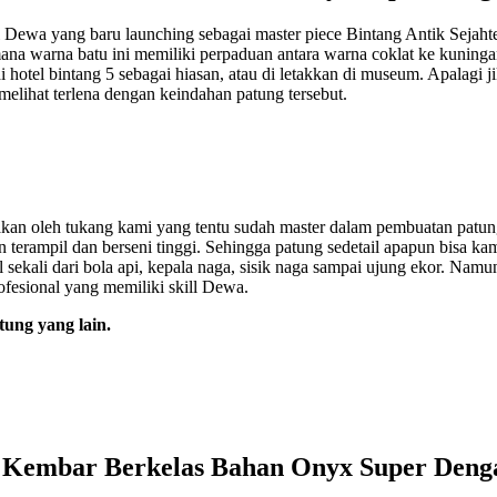
 Dewa yang baru launching sebagai master piece Bintang Antik Sejahte
a warna batu ini memiliki perpaduan antara warna coklat ke kuningan y
di hotel bintang 5 sebagai hiasan, atau di letakkan di museum. Apalagi 
elihat terlena dengan keindahan patung tersebut.
jakan oleh tukang kami yang tentu sudah master dalam pembuatan patung
an terampil dan berseni tinggi. Sehingga patung sedetail apapun bis
 sekali dari bola api, kepala naga, sisik naga sampai ujung ekor. Namu
fesional yang memiliki skill Dewa.
tung yang lain.
 Kembar Berkelas Bahan Onyx Super Denga