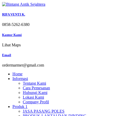
Skip
to
content
RIFA VENTI K.
0858-5262-6380
Kantor Kami
Lihat Maps
Email
ordermarmer@gmail.com
Home
Informasi
Tentang Kami
Cara Pemesanan
Hubungi Kami
Lokasi Kami
Company Profil
Produk 1
JASA PASANG POLES
PRODUK LANTAI DAN DINDING