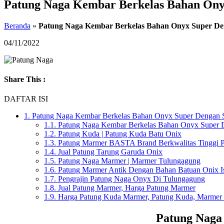
Patung Naga Kembar Berkelas Bahan Ony
Beranda
»
Patung Naga Kembar Berkelas Bahan Onyx Super De
04/11/2022
Share This :
DAFTAR ISI
1.
Patung Naga Kembar Berkelas Bahan Onyx Super Dengan 
1.1.
Patung Naga Kembar Berkelas Bahan Onyx Super 
1.2.
Patung Kuda | Patung Kuda Batu Onix
1.3.
Patung Marmer BASTA Brand Berkwalitas Tinggi 
1.4.
Jual Patung Tarung Garuda Onix
1.5.
Patung Naga Marmer | Marmer Tulungagung
1.6.
Patung Marmer Antik Dengan Bahan Batuan Onix I
1.7.
Pengrajin Patung Naga Onyx Di Tulungagung
1.8.
Jual Patung Marmer, Harga Patung Marmer
1.9.
Harga Patung Kuda Marmer, Patung Kuda, Marmer
Patung Naga