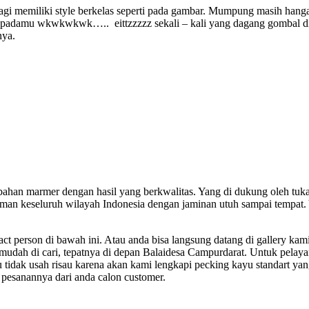
gi memiliki style berkelas seperti pada gambar. Mumpung masih hangat 
aku padamu wkwkwkwk….. eittzzzzz sekali – kali yang dagang gombal di
nya.
i bahan marmer dengan hasil yang berkwalitas. Yang di dukung oleh tuk
iman keseluruh wilayah Indonesia dengan jaminan utuh sampai tempat.
t person di bawah ini. Atau anda bisa langsung datang di gallery ka
udah di cari, tepatnya di depan Balaidesa Campurdarat. Untuk pelaya
au tidak usah risau karena akan kami lengkapi pecking kayu standart
esanannya dari anda calon customer.