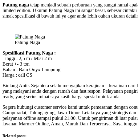
Patung naga
tetap menjadi sebuah perburuan yang sangat ramai apala
limited edition. Ukuran Patung Naga ini sangat besar, sebesar cint
simak spesifikasi di bawah ini ya agar anda lebih oahan ukuran detail
Patung Naga
Spesifikasi Patung Naga :
Tinggi : 2,5 m / lebar 2 m
Berat +- 3 ton
Bahan : Batu Onyx Lampung
Harga : call CS
Bintang Antik Sejahtera selalu menyajikan kerajinan – kerajinan dar
yang melayani anda dengan ramah dan fast respon. Pelayanan pengir
ready, yang serius minat saya kasih harga spesial untuk anda.
Segera hubungi customer service kami untuk pemesanan dengan contac
Campuradat, Tulungagung, Jawa Timur. Letaknya yang strategis dan m
pelayanan offline sampai pukul 21.00. Untuk pengiriman di luar pul
layanan Marmer Online, Aman, Murah Dan Terpercaya. Saya tunggu p
Related posts: