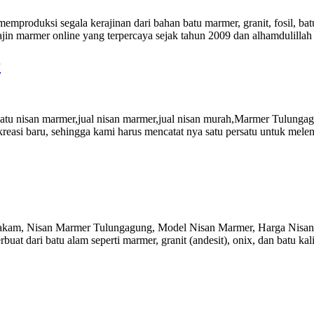
roduksi segala kerajinan dari bahan batu marmer, granit, fosil, batu 
jin marmer online yang terpercaya sejak tahun 2009 dan alhamdulillah
r
atu nisan marmer,jual nisan marmer,jual nisan murah,Marmer Tulun
kreasi baru, sehingga kami harus mencatat nya satu persatu untuk mel
Makam, Nisan Marmer Tulungagung, Model Nisan Marmer, Harga Nisan
buat dari batu alam seperti marmer, granit (andesit), onix, dan batu 