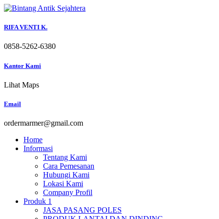
Skip
to
content
RIFA VENTI K.
0858-5262-6380
Kantor Kami
Lihat Maps
Email
ordermarmer@gmail.com
Home
Informasi
Tentang Kami
Cara Pemesanan
Hubungi Kami
Lokasi Kami
Company Profil
Produk 1
JASA PASANG POLES
PRODUK LANTAI DAN DINDING