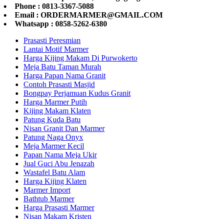
Phone : 0813-3367-5088
Email : ORDERMARMER@GMAIL.COM
Whatsapp : 0858-5262-6380
Prasasti Peresmian
Lantai Motif Marmer
Harga Kijing Makam Di Purwokerto
Meja Batu Taman Murah
Harga Papan Nama Granit
Contoh Prasasti Masjid
Bongpay Perjamuan Kudus Granit
Harga Marmer Putih
Kijing Makam Klaten
Patung Kuda Batu
Nisan Granit Dan Marmer
Patung Naga Onyx
Meja Marmer Kecil
Papan Nama Meja Ukir
Jual Guci Abu Jenazah
Wastafel Batu Alam
Harga Kijing Klaten
Marmer Import
Bathtub Marmer
Harga Prasasti Marmer
Nisan Makam Kristen