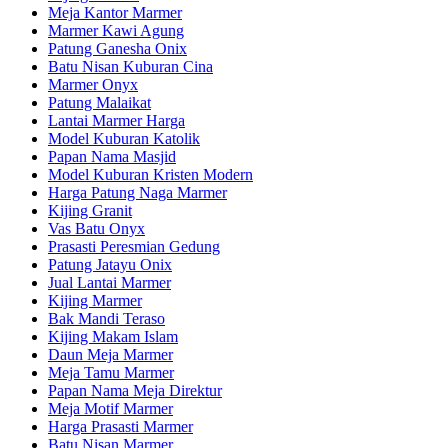
Meja Kantor Marmer
Marmer Kawi Agung
Patung Ganesha Onix
Batu Nisan Kuburan Cina
Marmer Onyx
Patung Malaikat
Lantai Marmer Harga
Model Kuburan Katolik
Papan Nama Masjid
Model Kuburan Kristen Modern
Harga Patung Naga Marmer
Kijing Granit
Vas Batu Onyx
Prasasti Peresmian Gedung
Patung Jatayu Onix
Jual Lantai Marmer
Kijing Marmer
Bak Mandi Teraso
Kijing Makam Islam
Daun Meja Marmer
Meja Tamu Marmer
Papan Nama Meja Direktur
Meja Motif Marmer
Harga Prasasti Marmer
Batu Nisan Marmer