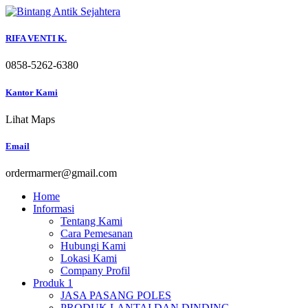
Skip
to
content
RIFA VENTI K.
0858-5262-6380
Kantor Kami
Lihat Maps
Email
ordermarmer@gmail.com
Home
Informasi
Tentang Kami
Cara Pemesanan
Hubungi Kami
Lokasi Kami
Company Profil
Produk 1
JASA PASANG POLES
PRODUK LANTAI DAN DINDING