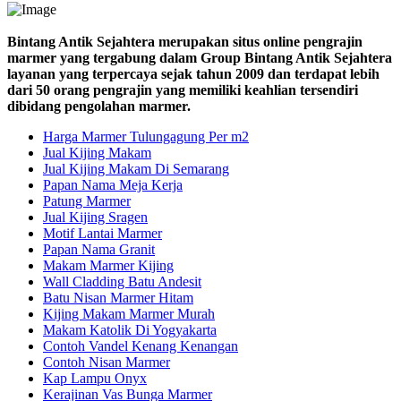
Bintang Antik Sejahtera merupakan situs online pengrajin
marmer yang tergabung dalam Group Bintang Antik Sejahtera
layanan yang terpercaya sejak tahun 2009 dan terdapat lebih
dari 50 orang pengrajin yang memiliki keahlian tersendiri
dibidang pengolahan marmer.
Harga Marmer Tulungagung Per m2
Jual Kijing Makam
Jual Kijing Makam Di Semarang
Papan Nama Meja Kerja
Patung Marmer
Jual Kijing Sragen
Motif Lantai Marmer
Papan Nama Granit
Makam Marmer Kijing
Wall Cladding Batu Andesit
Batu Nisan Marmer Hitam
Kijing Makam Marmer Murah
Makam Katolik Di Yogyakarta
Contoh Vandel Kenang Kenangan
Contoh Nisan Marmer
Kap Lampu Onyx
Kerajinan Vas Bunga Marmer