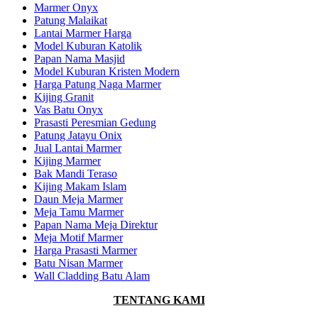
Marmer Onyx
Patung Malaikat
Lantai Marmer Harga
Model Kuburan Katolik
Papan Nama Masjid
Model Kuburan Kristen Modern
Harga Patung Naga Marmer
Kijing Granit
Vas Batu Onyx
Prasasti Peresmian Gedung
Patung Jatayu Onix
Jual Lantai Marmer
Kijing Marmer
Bak Mandi Teraso
Kijing Makam Islam
Daun Meja Marmer
Meja Tamu Marmer
Papan Nama Meja Direktur
Meja Motif Marmer
Harga Prasasti Marmer
Batu Nisan Marmer
Wall Cladding Batu Alam
TENTANG KAMI