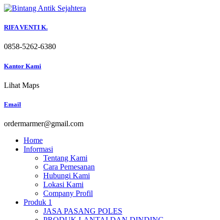
Skip
to
content
RIFA VENTI K.
0858-5262-6380
Kantor Kami
Lihat Maps
Email
ordermarmer@gmail.com
Home
Informasi
Tentang Kami
Cara Pemesanan
Hubungi Kami
Lokasi Kami
Company Profil
Produk 1
JASA PASANG POLES
PRODUK LANTAI DAN DINDING