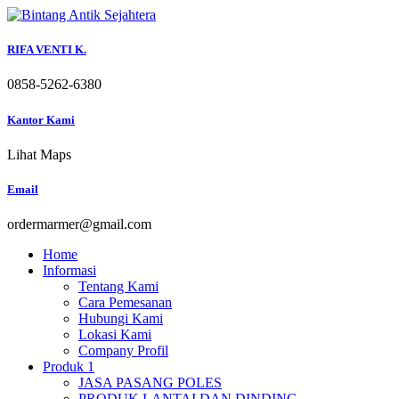
Skip
to
content
RIFA VENTI K.
0858-5262-6380
Kantor Kami
Lihat Maps
Email
ordermarmer@gmail.com
Home
Informasi
Tentang Kami
Cara Pemesanan
Hubungi Kami
Lokasi Kami
Company Profil
Produk 1
JASA PASANG POLES
PRODUK LANTAI DAN DINDING