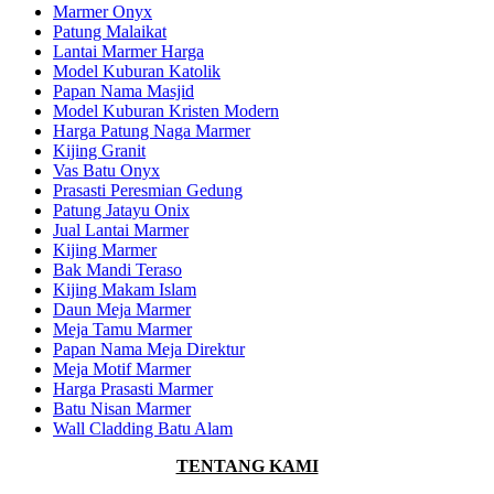
Marmer Onyx
Patung Malaikat
Lantai Marmer Harga
Model Kuburan Katolik
Papan Nama Masjid
Model Kuburan Kristen Modern
Harga Patung Naga Marmer
Kijing Granit
Vas Batu Onyx
Prasasti Peresmian Gedung
Patung Jatayu Onix
Jual Lantai Marmer
Kijing Marmer
Bak Mandi Teraso
Kijing Makam Islam
Daun Meja Marmer
Meja Tamu Marmer
Papan Nama Meja Direktur
Meja Motif Marmer
Harga Prasasti Marmer
Batu Nisan Marmer
Wall Cladding Batu Alam
TENTANG KAMI