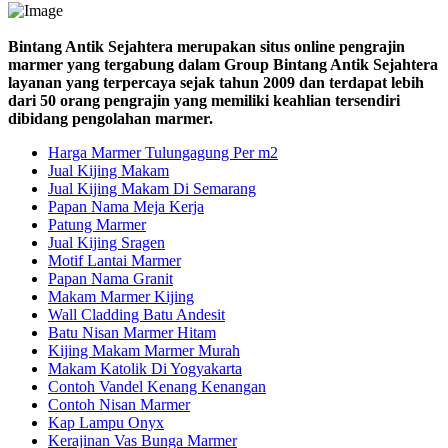
Bintang Antik Sejahtera merupakan situs online pengrajin
marmer yang tergabung dalam Group Bintang Antik Sejahtera
layanan yang terpercaya sejak tahun 2009 dan terdapat lebih
dari 50 orang pengrajin yang memiliki keahlian tersendiri
dibidang pengolahan marmer.
Harga Marmer Tulungagung Per m2
Jual Kijing Makam
Jual Kijing Makam Di Semarang
Papan Nama Meja Kerja
Patung Marmer
Jual Kijing Sragen
Motif Lantai Marmer
Papan Nama Granit
Makam Marmer Kijing
Wall Cladding Batu Andesit
Batu Nisan Marmer Hitam
Kijing Makam Marmer Murah
Makam Katolik Di Yogyakarta
Contoh Vandel Kenang Kenangan
Contoh Nisan Marmer
Kap Lampu Onyx
Kerajinan Vas Bunga Marmer