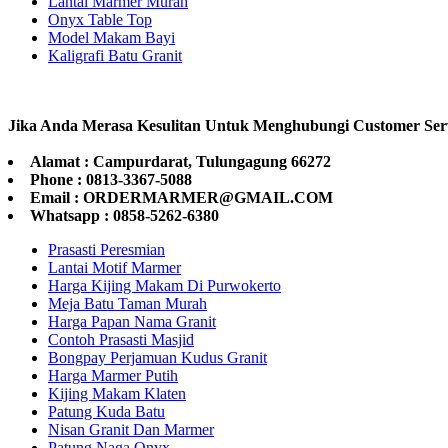
Lantai Marmer Murah
Onyx Table Top
Model Makam Bayi
Kaligrafi Batu Granit
Jika Anda Merasa Kesulitan Untuk Menghubungi Customer Ser
Alamat : Campurdarat, Tulungagung 66272
Phone : 0813-3367-5088
Email : ORDERMARMER@GMAIL.COM
Whatsapp : 0858-5262-6380
Prasasti Peresmian
Lantai Motif Marmer
Harga Kijing Makam Di Purwokerto
Meja Batu Taman Murah
Harga Papan Nama Granit
Contoh Prasasti Masjid
Bongpay Perjamuan Kudus Granit
Harga Marmer Putih
Kijing Makam Klaten
Patung Kuda Batu
Nisan Granit Dan Marmer
Patung Naga Onyx