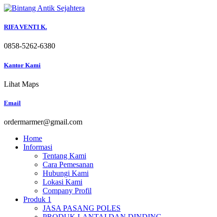
Skip
to
content
RIFA VENTI K.
0858-5262-6380
Kantor Kami
Lihat Maps
Email
ordermarmer@gmail.com
Home
Informasi
Tentang Kami
Cara Pemesanan
Hubungi Kami
Lokasi Kami
Company Profil
Produk 1
JASA PASANG POLES
PRODUK LANTAI DAN DINDING