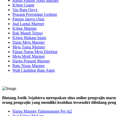
Harga Patung Naga Marmer
Kijing Granit
Vas Batu Onyx
Prasasti Peresmian Gedung
Patung Jatayu Onix
Jual Lantai Marmer
Kijing Marmer
Bak Mandi Teraso
Kijing Makam Islam
Daun Meja Marmer
Meja Tamu Marmer
Papan Nama Meja Direktur
Meja Motif Marmer
Harga Prasasti Marmer
Batu Nisan Marmer
Wall Cladding Batu Alam
Bintang Antik Sejahtera merupakan situs online pengrajin marm
orang pengrajin yang memiliki keahlian tersendiri dibidang pe
Harga Marmer Tulungagung Per m2
Jual Kijing Makam