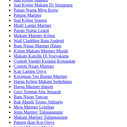
Jual Kijing Makam Di Semarang
Papan Nama Meja Kerja
Patung Marmer
Jual Kijing Sragen
Motif Lantai Marmer
Papan Nama Granit
Makam Marmer Kijing
Wall Cladding Batu Andesit
Batu Nisan Marmer Hitam
Kijing Makam Marmer Murah
Makam Katolik Di Yogyakarta
Contoh Vandel Kenang Kenangan
Contoh Nisan Marmer
Kap Lampu Onyx
Kerajinan Vas Bunga Marmer
Harga Kijing Makam Sederhana
Harga Marmer Import
Guci Tempat Abu Jenazah
Batu Nisan Tancap
Bak Mandi Teraso Sidoarjo
Meja Marmer Lesehan
Jenis Marmer Tulungagung
Makam Marmer Tulungagung
Patung Ikan Koi Onyx