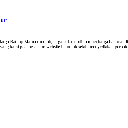
mer
rga Bathup Marmer murah,harga bak mandi marmer,harga bak mandi ba
ng kami posting dalam website ini untuk selalu menyediakan pernak 