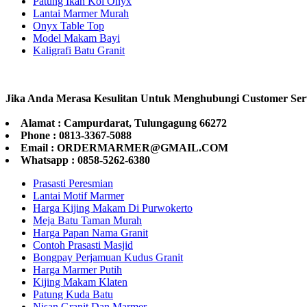
Patung Ikan Koi Onyx
Lantai Marmer Murah
Onyx Table Top
Model Makam Bayi
Kaligrafi Batu Granit
Jika Anda Merasa Kesulitan Untuk Menghubungi Customer Ser
Alamat : Campurdarat, Tulungagung 66272
Phone : 0813-3367-5088
Email : ORDERMARMER@GMAIL.COM
Whatsapp : 0858-5262-6380
Prasasti Peresmian
Lantai Motif Marmer
Harga Kijing Makam Di Purwokerto
Meja Batu Taman Murah
Harga Papan Nama Granit
Contoh Prasasti Masjid
Bongpay Perjamuan Kudus Granit
Harga Marmer Putih
Kijing Makam Klaten
Patung Kuda Batu
Nisan Granit Dan Marmer