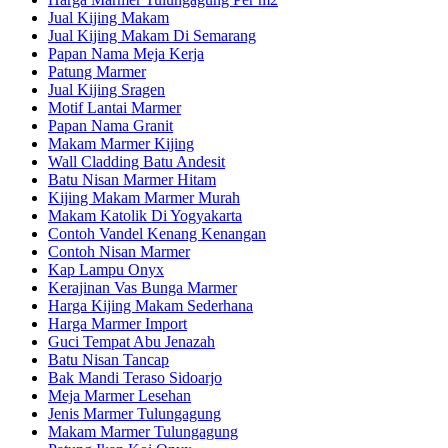
Jual Kijing Makam
Jual Kijing Makam Di Semarang
Papan Nama Meja Kerja
Patung Marmer
Jual Kijing Sragen
Motif Lantai Marmer
Papan Nama Granit
Makam Marmer Kijing
Wall Cladding Batu Andesit
Batu Nisan Marmer Hitam
Kijing Makam Marmer Murah
Makam Katolik Di Yogyakarta
Contoh Vandel Kenang Kenangan
Contoh Nisan Marmer
Kap Lampu Onyx
Kerajinan Vas Bunga Marmer
Harga Kijing Makam Sederhana
Harga Marmer Import
Guci Tempat Abu Jenazah
Batu Nisan Tancap
Bak Mandi Teraso Sidoarjo
Meja Marmer Lesehan
Jenis Marmer Tulungagung
Makam Marmer Tulungagung