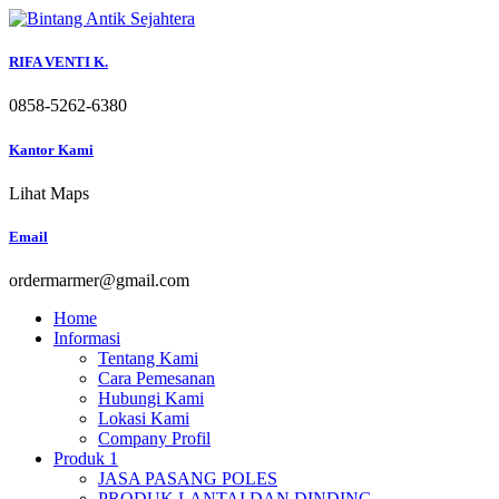
Skip
to
content
RIFA VENTI K.
0858-5262-6380
Kantor Kami
Lihat Maps
Email
ordermarmer@gmail.com
Home
Informasi
Tentang Kami
Cara Pemesanan
Hubungi Kami
Lokasi Kami
Company Profil
Produk 1
JASA PASANG POLES
PRODUK LANTAI DAN DINDING