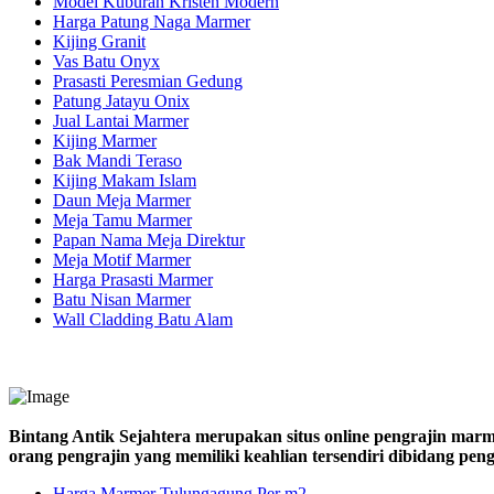
Model Kuburan Kristen Modern
Harga Patung Naga Marmer
Kijing Granit
Vas Batu Onyx
Prasasti Peresmian Gedung
Patung Jatayu Onix
Jual Lantai Marmer
Kijing Marmer
Bak Mandi Teraso
Kijing Makam Islam
Daun Meja Marmer
Meja Tamu Marmer
Papan Nama Meja Direktur
Meja Motif Marmer
Harga Prasasti Marmer
Batu Nisan Marmer
Wall Cladding Batu Alam
Bintang Antik Sejahtera merupakan situs online pengrajin marm
orang pengrajin yang memiliki keahlian tersendiri dibidang pe
Harga Marmer Tulungagung Per m2