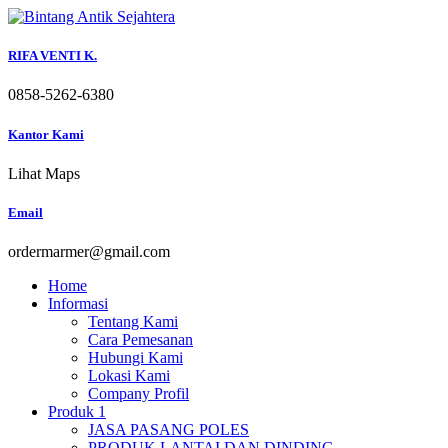
Skip
to
content
RIFA VENTI K.
0858-5262-6380
Kantor Kami
Lihat Maps
Email
ordermarmer@gmail.com
Home
Informasi
Tentang Kami
Cara Pemesanan
Hubungi Kami
Lokasi Kami
Company Profil
Produk 1
JASA PASANG POLES
PRODUK LANTAI DAN DINDING