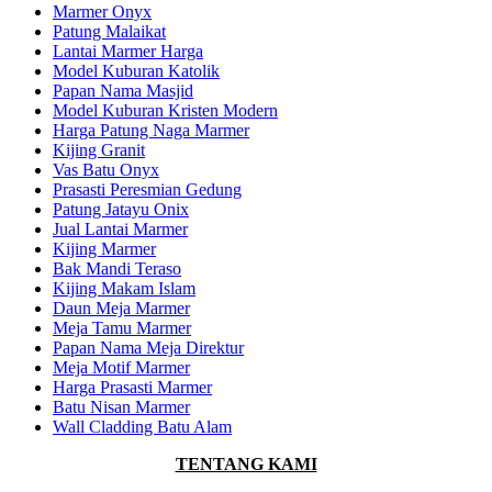
Marmer Onyx
Patung Malaikat
Lantai Marmer Harga
Model Kuburan Katolik
Papan Nama Masjid
Model Kuburan Kristen Modern
Harga Patung Naga Marmer
Kijing Granit
Vas Batu Onyx
Prasasti Peresmian Gedung
Patung Jatayu Onix
Jual Lantai Marmer
Kijing Marmer
Bak Mandi Teraso
Kijing Makam Islam
Daun Meja Marmer
Meja Tamu Marmer
Papan Nama Meja Direktur
Meja Motif Marmer
Harga Prasasti Marmer
Batu Nisan Marmer
Wall Cladding Batu Alam
TENTANG KAMI