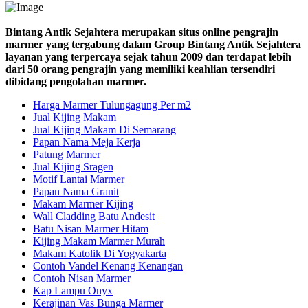
Bintang Antik Sejahtera merupakan situs online pengrajin
marmer yang tergabung dalam Group Bintang Antik Sejahtera
layanan yang terpercaya sejak tahun 2009 dan terdapat lebih
dari 50 orang pengrajin yang memiliki keahlian tersendiri
dibidang pengolahan marmer.
Harga Marmer Tulungagung Per m2
Jual Kijing Makam
Jual Kijing Makam Di Semarang
Papan Nama Meja Kerja
Patung Marmer
Jual Kijing Sragen
Motif Lantai Marmer
Papan Nama Granit
Makam Marmer Kijing
Wall Cladding Batu Andesit
Batu Nisan Marmer Hitam
Kijing Makam Marmer Murah
Makam Katolik Di Yogyakarta
Contoh Vandel Kenang Kenangan
Contoh Nisan Marmer
Kap Lampu Onyx
Kerajinan Vas Bunga Marmer