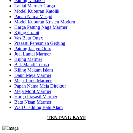
Patung Malaikat
Lantai Marmer Harga
Model Kuburan Katolik
Papan Nama Masjid
Model Kuburan Kristen Modern
Harga Patung Naga Marmer
Kijing Granit
Vas Batu Onyx
Prasasti Peresmian Gedung
Patung Jatayu Onix
Jual Lantai Marmer
Kijing Marmer
Bak Mandi Teraso
Kijing Makam Islam
Daun Meja Marmer
Meja Tamu Marmer
Papan Nama Meja Direktur
Meja Motif Marmer
Harga Prasasti Marmer
Batu Nisan Marmer
Wall Cladding Batu Alam
TENTANG KAMI