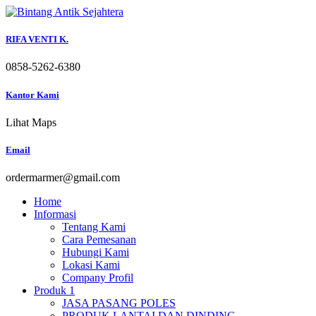
Skip
to
content
RIFA VENTI K.
0858-5262-6380
Kantor Kami
Lihat Maps
Email
ordermarmer@gmail.com
Home
Informasi
Tentang Kami
Cara Pemesanan
Hubungi Kami
Lokasi Kami
Company Profil
Produk 1
JASA PASANG POLES
PRODUK LANTAI DAN DINDING