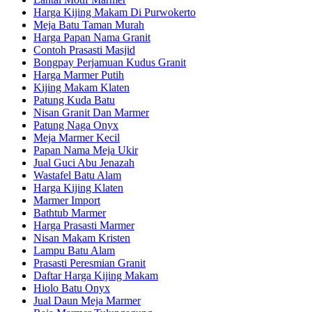
Harga Kijing Makam Di Purwokerto
Meja Batu Taman Murah
Harga Papan Nama Granit
Contoh Prasasti Masjid
Bongpay Perjamuan Kudus Granit
Harga Marmer Putih
Kijing Makam Klaten
Patung Kuda Batu
Nisan Granit Dan Marmer
Patung Naga Onyx
Meja Marmer Kecil
Papan Nama Meja Ukir
Jual Guci Abu Jenazah
Wastafel Batu Alam
Harga Kijing Klaten
Marmer Import
Bathtub Marmer
Harga Prasasti Marmer
Nisan Makam Kristen
Lampu Batu Alam
Prasasti Peresmian Granit
Daftar Harga Kijing Makam
Hiolo Batu Onyx
Jual Daun Meja Marmer