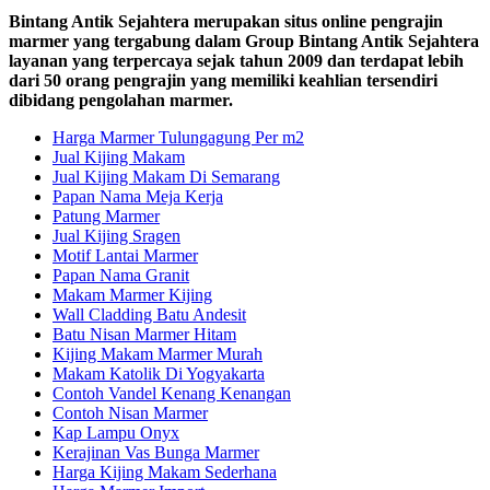
Bintang Antik Sejahtera merupakan situs online pengrajin
marmer yang tergabung dalam Group Bintang Antik Sejahtera
layanan yang terpercaya sejak tahun 2009 dan terdapat lebih
dari 50 orang pengrajin yang memiliki keahlian tersendiri
dibidang pengolahan marmer.
Harga Marmer Tulungagung Per m2
Jual Kijing Makam
Jual Kijing Makam Di Semarang
Papan Nama Meja Kerja
Patung Marmer
Jual Kijing Sragen
Motif Lantai Marmer
Papan Nama Granit
Makam Marmer Kijing
Wall Cladding Batu Andesit
Batu Nisan Marmer Hitam
Kijing Makam Marmer Murah
Makam Katolik Di Yogyakarta
Contoh Vandel Kenang Kenangan
Contoh Nisan Marmer
Kap Lampu Onyx
Kerajinan Vas Bunga Marmer
Harga Kijing Makam Sederhana