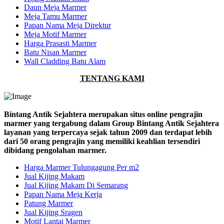
Daun Meja Marmer
Meja Tamu Marmer
Papan Nama Meja Direktur
Meja Motif Marmer
Harga Prasasti Marmer
Batu Nisan Marmer
Wall Cladding Batu Alam
TENTANG KAMI
Bintang Antik Sejahtera merupakan situs online pengrajin
marmer yang tergabung dalam Group Bintang Antik Sejahtera
layanan yang terpercaya sejak tahun 2009 dan terdapat lebih
dari 50 orang pengrajin yang memiliki keahlian tersendiri
dibidang pengolahan marmer.
Harga Marmer Tulungagung Per m2
Jual Kijing Makam
Jual Kijing Makam Di Semarang
Papan Nama Meja Kerja
Patung Marmer
Jual Kijing Sragen
Motif Lantai Marmer