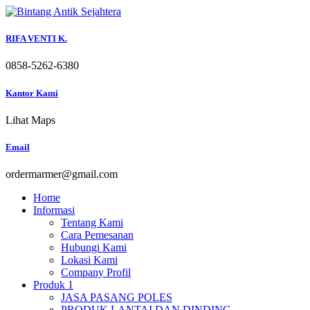
Skip
to
content
RIFA VENTI K.
0858-5262-6380
Kantor Kami
Lihat Maps
Email
ordermarmer@gmail.com
Home
Informasi
Tentang Kami
Cara Pemesanan
Hubungi Kami
Lokasi Kami
Company Profil
Produk 1
JASA PASANG POLES
PRODUK LANTAI DAN DINDING