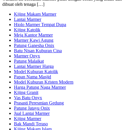
dibuat oleh tenaga […]
Kijing Makam Marmer
Lantai Marmer
Hiolo Marmer Tempat Dupa
Kijing Katolik
Meja Kantor Marmer
Marmer Kawi Agung
Patung Ganesha Onix
Batu Nisan Kuburan Cina
Marmer Onyx
Patung Malaikat
Lantai Marmer Harga
Model Kuburan Katolik
Papan Nama Masjid
Model Kuburan Kristen Modern
Harga Patung Naga Marmer
Kijing Granit
Vas Batu Onyx
Prasasti Peresmian Gedung
Patung Jatayu Onix
Jual Lantai Marmer
Kijing Marmer
Bak Mandi Teraso
Kijing Makam Islam