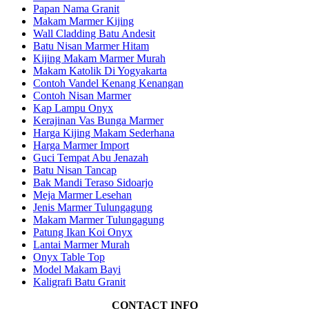
Papan Nama Granit
Makam Marmer Kijing
Wall Cladding Batu Andesit
Batu Nisan Marmer Hitam
Kijing Makam Marmer Murah
Makam Katolik Di Yogyakarta
Contoh Vandel Kenang Kenangan
Contoh Nisan Marmer
Kap Lampu Onyx
Kerajinan Vas Bunga Marmer
Harga Kijing Makam Sederhana
Harga Marmer Import
Guci Tempat Abu Jenazah
Batu Nisan Tancap
Bak Mandi Teraso Sidoarjo
Meja Marmer Lesehan
Jenis Marmer Tulungagung
Makam Marmer Tulungagung
Patung Ikan Koi Onyx
Lantai Marmer Murah
Onyx Table Top
Model Makam Bayi
Kaligrafi Batu Granit
CONTACT INFO