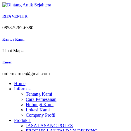
Skip
to
content
RIFA VENTI K.
0858-5262-6380
Kantor Kami
Lihat Maps
Email
ordermarmer@gmail.com
Home
Informasi
Tentang Kami
Cara Pemesanan
Hubungi Kami
Lokasi Kami
Company Profil
Produk 1
JASA PASANG POLES
PRODUK LANTAI DAN DINDING