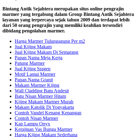
Bintang Antik Sejahtera merupakan situs online pengrajin
marmer yang tergabung dalam Group Bintang Antik Sejahtera
layanan yang terpercaya sejak tahun 2009 dan terdapat lebih
dari 50 orang pengrajin yang memiliki keahlian tersendiri
dibidang pengolahan marmer.
Harga Marmer Tulungagung Per m2
Jual Kijing Makam
Jual Kijing Makam Di Semarang
Papan Nama Meja Kerja
Patung Marmer
Jual Kijing Sragen
Motif Lantai Marmer
Papan Nama Granit
Makam Marmer Kijing
Wall Cladding Batu Andesit
Batu Nisan Marmer Hitam
Kijing Makam Marmer Murah
Makam Katolik Di Yogyakarta
Contoh Vandel Kenang Kenangan
Contoh Nisan Marmer
Kap Lampu Onyx
Kerajinan Vas Bunga Marmer
Harga Kijing Makam Sederhana