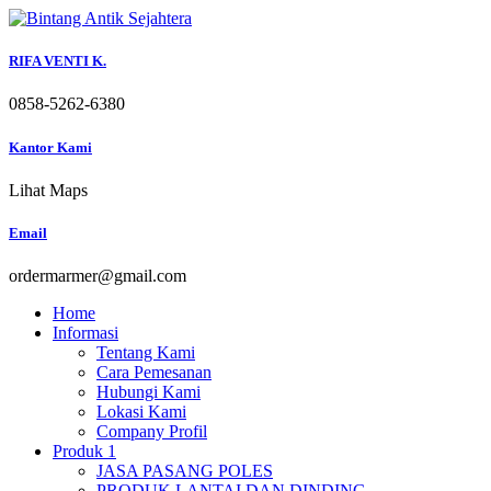
Skip
to
content
RIFA VENTI K.
0858-5262-6380
Kantor Kami
Lihat Maps
Email
ordermarmer@gmail.com
Home
Informasi
Tentang Kami
Cara Pemesanan
Hubungi Kami
Lokasi Kami
Company Profil
Produk 1
JASA PASANG POLES
PRODUK LANTAI DAN DINDING