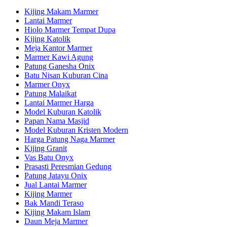
Kijing Makam Marmer
Lantai Marmer
Hiolo Marmer Tempat Dupa
Kijing Katolik
Meja Kantor Marmer
Marmer Kawi Agung
Patung Ganesha Onix
Batu Nisan Kuburan Cina
Marmer Onyx
Patung Malaikat
Lantai Marmer Harga
Model Kuburan Katolik
Papan Nama Masjid
Model Kuburan Kristen Modern
Harga Patung Naga Marmer
Kijing Granit
Vas Batu Onyx
Prasasti Peresmian Gedung
Patung Jatayu Onix
Jual Lantai Marmer
Kijing Marmer
Bak Mandi Teraso
Kijing Makam Islam
Daun Meja Marmer