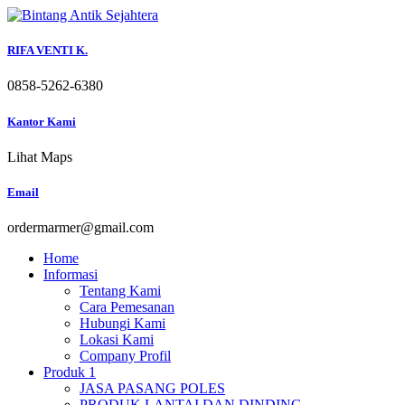
Skip
to
content
RIFA VENTI K.
0858-5262-6380
Kantor Kami
Lihat Maps
Email
ordermarmer@gmail.com
Home
Informasi
Tentang Kami
Cara Pemesanan
Hubungi Kami
Lokasi Kami
Company Profil
Produk 1
JASA PASANG POLES
PRODUK LANTAI DAN DINDING