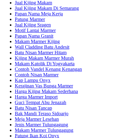
Jual Kijing Makam
Jual Kijing Makam Di Semarang
Papan Nama Meja Kerja
Patung Marmer
Jual Kijing Sragen
Motif Lantai Marmer
Papan Nama Granit
Makam Marmer Kijing
Wall Cladding Batu Andesit
Batu Nisan Marmer Hitam
Kijing Makam Marmer Murah
Makam Katolik Di Yogyakarta
Contoh Vandel Kenang Kenangan
Contoh Nisan Marmer
Kap Lampu Onyx
Kerajinan Vas Bunga Marmer
Harga Kijing Makam Sederhana
Harga Marmer Import
Guci Tempat Abu Jenazah
Batu Nisan Tancap
Bak Mandi Teraso Sidoarjo
Meja Marmer Lesehan
Jenis Marmer Tulungagung
Makam Marmer Tulungagung
Patung Ikan Koi Onyx