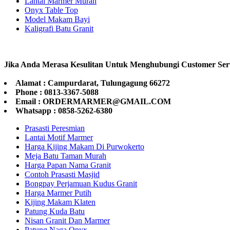
Lantai Marmer Murah
Onyx Table Top
Model Makam Bayi
Kaligrafi Batu Granit
Jika Anda Merasa Kesulitan Untuk Menghubungi Customer Ser
Alamat : Campurdarat, Tulungagung 66272
Phone : 0813-3367-5088
Email : ORDERMARMER@GMAIL.COM
Whatsapp : 0858-5262-6380
Prasasti Peresmian
Lantai Motif Marmer
Harga Kijing Makam Di Purwokerto
Meja Batu Taman Murah
Harga Papan Nama Granit
Contoh Prasasti Masjid
Bongpay Perjamuan Kudus Granit
Harga Marmer Putih
Kijing Makam Klaten
Patung Kuda Batu
Nisan Granit Dan Marmer
Patung Naga Onyx