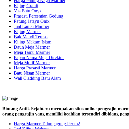
Harga Patung Naga Marmer
Kijing Granit
Vas Batu Onyx
Prasasti Peresmian Gedung
Patung Jatayu Onix
Jual Lantai Marmer
Kijing Marmer
Bak Mandi Teraso
Kijing Makam Islam
Daun Meja Marmer
Meja Tamu Marmer
Papan Nama Meja Direktur
Meja Motif Marmer
Harga Prasasti Marmer
Batu Nisan Marmer
Wall Cladding Batu Alam
Bintang Antik Sejahtera merupakan situs online pengrajin marm
orang pengrajin yang memiliki keahlian tersendiri dibidang pe
Harga Marmer Tulungagung Per m2
Jual Kijing Makam