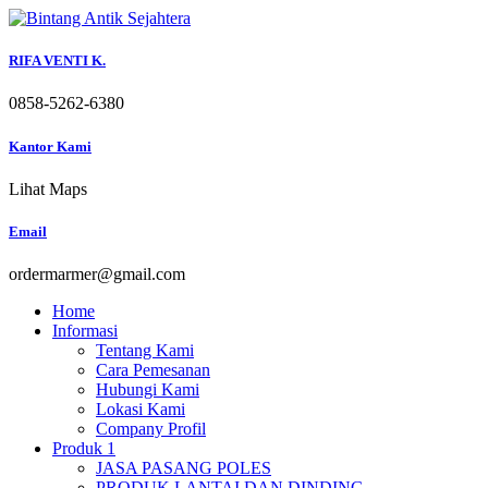
Skip
to
content
RIFA VENTI K.
0858-5262-6380
Kantor Kami
Lihat Maps
Email
ordermarmer@gmail.com
Home
Informasi
Tentang Kami
Cara Pemesanan
Hubungi Kami
Lokasi Kami
Company Profil
Produk 1
JASA PASANG POLES
PRODUK LANTAI DAN DINDING