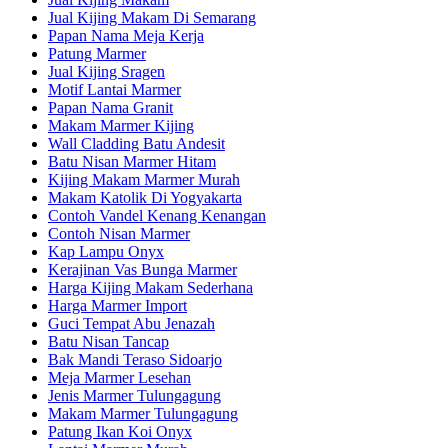
Jual Kijing Makam Di Semarang
Papan Nama Meja Kerja
Patung Marmer
Jual Kijing Sragen
Motif Lantai Marmer
Papan Nama Granit
Makam Marmer Kijing
Wall Cladding Batu Andesit
Batu Nisan Marmer Hitam
Kijing Makam Marmer Murah
Makam Katolik Di Yogyakarta
Contoh Vandel Kenang Kenangan
Contoh Nisan Marmer
Kap Lampu Onyx
Kerajinan Vas Bunga Marmer
Harga Kijing Makam Sederhana
Harga Marmer Import
Guci Tempat Abu Jenazah
Batu Nisan Tancap
Bak Mandi Teraso Sidoarjo
Meja Marmer Lesehan
Jenis Marmer Tulungagung
Makam Marmer Tulungagung
Patung Ikan Koi Onyx