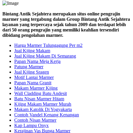
Bintang Antik Sejahtera merupakan situs online pengrajin
marmer yang tergabung dalam Group Bintang Antik Sejahtera
layanan yang terpercaya sejak tahun 2009 dan terdapat lebih
dari 50 orang pengrajin yang memiliki keahlian tersendiri
dibidang pengolahan marmer.
Harga Marmer Tulungagung Per m2
Jual Kijing Makam
Jual Kijing Makam Di Semarang
Papan Nama Meja Kerja
Patung Marmer
Jual Kijing Sragen
Motif Lantai Marmer
Papan Nama Granit
Makam Marmer Kijing
Wall Cladding Batu Andesit
Batu Nisan Marmer Hitam
Kijing Makam Marmer Murah
Makam Katolik Di Yogyakarta
Contoh Vandel Kenang Kenangan
Contoh Nisan Marmer
Kap Lampu Onyx
Kerajinan Vas Bunga Marmer