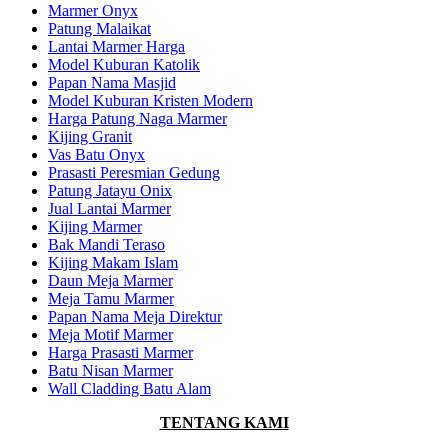
Marmer Onyx
Patung Malaikat
Lantai Marmer Harga
Model Kuburan Katolik
Papan Nama Masjid
Model Kuburan Kristen Modern
Harga Patung Naga Marmer
Kijing Granit
Vas Batu Onyx
Prasasti Peresmian Gedung
Patung Jatayu Onix
Jual Lantai Marmer
Kijing Marmer
Bak Mandi Teraso
Kijing Makam Islam
Daun Meja Marmer
Meja Tamu Marmer
Papan Nama Meja Direktur
Meja Motif Marmer
Harga Prasasti Marmer
Batu Nisan Marmer
Wall Cladding Batu Alam
TENTANG KAMI