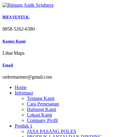
Skip
to
content
RIFA VENTI K.
0858-5262-6380
Kantor Kami
Lihat Maps
Email
ordermarmer@gmail.com
Home
Informasi
Tentang Kami
Cara Pemesanan
Hubungi Kami
Lokasi Kami
Company Profil
Produk 1
JASA PASANG POLES
PRODUK LANTAI DAN DINDING