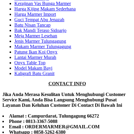
Kerajinan Vas Bunga Marmer
Harga Kijing Makam Sederhana
Harga Marmer Import
Guci Tempat Abu Jenazah
Batu Nisan Tancap
Bak Mandi Teraso Sidoarjo
Meja Marmer Lesehan
Jenis Marmer Tulungagung
Makam Marmer Tulungagung
Patung Ikan Koi Onyx
Lantai Marmer Murah
Onyx Table Top
Model Makam Bayi
Kaligrafi Batu Granit
CONTACT INFO
Jika Anda Merasa Kesulitan Untuk Menghubungi Customer
Service Kami, Anda Bisa Langsung Menghubungi Pusat
Layanan Dan Keluhan Customer Di Contact Di Bawah Ini
Alamat : Campurdarat, Tulungagung 66272
Phone : 0813-3367-5088
Email : ORDERMARMER@GMAIL.COM
Whatsapp : 0858-5262-6380