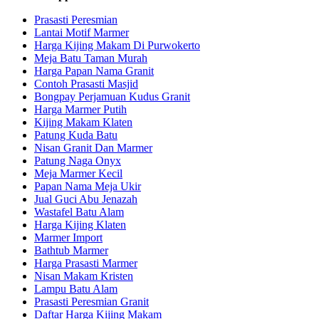
Prasasti Peresmian
Lantai Motif Marmer
Harga Kijing Makam Di Purwokerto
Meja Batu Taman Murah
Harga Papan Nama Granit
Contoh Prasasti Masjid
Bongpay Perjamuan Kudus Granit
Harga Marmer Putih
Kijing Makam Klaten
Patung Kuda Batu
Nisan Granit Dan Marmer
Patung Naga Onyx
Meja Marmer Kecil
Papan Nama Meja Ukir
Jual Guci Abu Jenazah
Wastafel Batu Alam
Harga Kijing Klaten
Marmer Import
Bathtub Marmer
Harga Prasasti Marmer
Nisan Makam Kristen
Lampu Batu Alam
Prasasti Peresmian Granit
Daftar Harga Kijing Makam