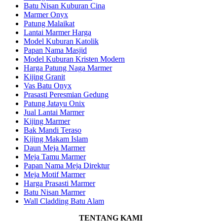
Batu Nisan Kuburan Cina
Marmer Onyx
Patung Malaikat
Lantai Marmer Harga
Model Kuburan Katolik
Papan Nama Masjid
Model Kuburan Kristen Modern
Harga Patung Naga Marmer
Kijing Granit
Vas Batu Onyx
Prasasti Peresmian Gedung
Patung Jatayu Onix
Jual Lantai Marmer
Kijing Marmer
Bak Mandi Teraso
Kijing Makam Islam
Daun Meja Marmer
Meja Tamu Marmer
Papan Nama Meja Direktur
Meja Motif Marmer
Harga Prasasti Marmer
Batu Nisan Marmer
Wall Cladding Batu Alam
TENTANG KAMI