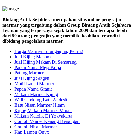
Bintang Antik Sejahtera merupakan situs online pengrajin
marmer yang tergabung dalam Group Bintang Antik Sejahtera
layanan yang terpercaya sejak tahun 2009 dan terdapat lebih
dari 50 orang pengrajin yang memiliki keahlian tersendiri
dibidang pengolahan marmer.
Harga Marmer Tulungagung Per m2
Jual Kijing Makam
Jual Kijing Makam Di Semarang
Papan Nama Meja Kerja
Patung Marmer
Jual Kijing Sragen
Motif Lantai Marmer
Papan Nama Granit
Makam Marmer Kijing
Wall Cladding Batu Andesit
Batu Nisan Marmer Hitam
Kijing Makam Marmer Murah
Makam Katolik Di Yogyakarta
Contoh Vandel Kenang Kenangan
Contoh Nisan Marmer
Kap Lampu Onyx