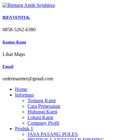
Skip
to
content
RIFA VENTI K.
0858-5262-6380
Kantor Kami
Lihat Maps
Email
ordermarmer@gmail.com
Home
Informasi
Tentang Kami
Cara Pemesanan
Hubungi Kami
Lokasi Kami
Company Profil
Produk 1
JASA PASANG POLES
PRODUK LANTAI DAN DINDING